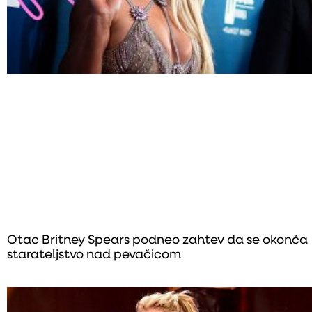
Otac Britney Spears podneo zahtev da se okonča
starateljstvo nad pevačicom