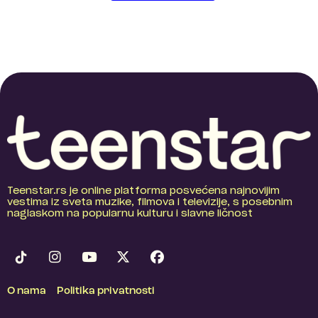
Teenstar.rs je online platforma posvećena najnovijim
vestima iz sveta muzike, filmova i televizije, s posebnim
naglaskom na popularnu kulturu i slavne ličnost
O nama
Politika privatnosti