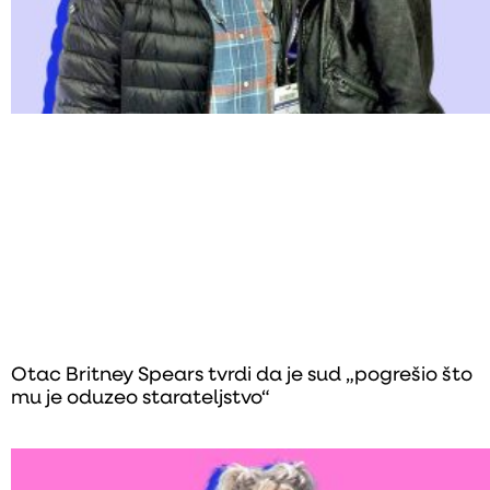
Otac Britney Spears tvrdi da je sud „pogrešio što
mu je oduzeo starateljstvo“