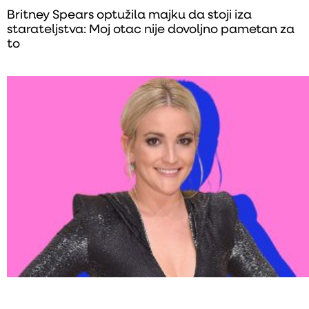
Britney Spears optužila majku da stoji iza
starateljstva: Moj otac nije dovoljno pametan za
to