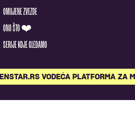
OMILJENE ZVEZDE
ONO ŠTO ❤️
SERIJE KOJE GLEDAMO
STAR.RS VODEĆA PLATFORMA ZA MLA