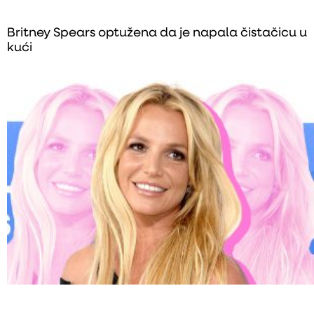
Britney Spears optužena da je napala čistačicu u
kući