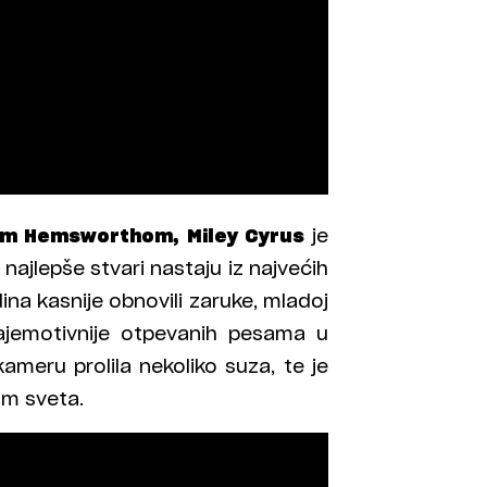
m Hemsworthom, Miley Cyrus
je
najlepše stvari nastaju iz najvećih
ina kasnije obnovili zaruke, mladoj
 najemotivnije otpevanih pesama u
kameru prolila nekoliko suza, te je
om sveta.