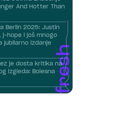
nger And Hotter Than
a Berlin 2025: Justin
, j-hope i još mnogo
a jubilarno izdanje
ez je dosta kritika na
og izgleda: Bolesna