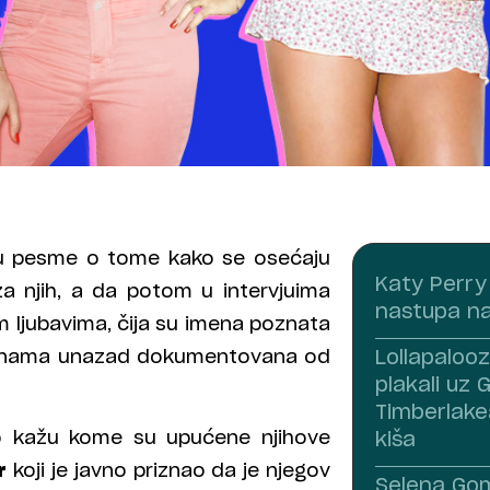
ju pesme o tome kako se osećaju
Katy Perry 
za njih, a da potom u intervjuima
nastupa na
m ljubavima, čija su imena poznata
 godinama unazad dokumentovana od
Lollapaloo
plakali uz G
Timberlakea
eno kažu kome su upućene njihove
kiša
r
koji je javno priznao da je njegov
Selena Gom