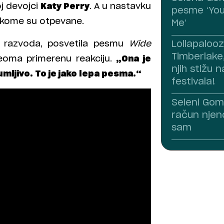
j devojci
Katy Perry
. A u nastavku
pesme ‘You
 kome su otpevane.
Me’
n razvoda, posvetila pesmu
Wide
Lollapalooz
Timberlake
eoma primerenu reakciju.
„Ona je
njih stižu n
umljivo. To je jako lepa pesma.“
festivala!
Seleni Gom
račun njen
sam