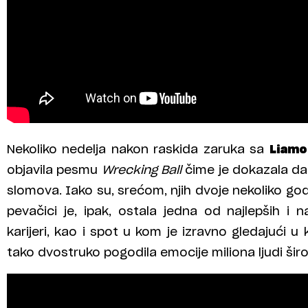
Nekoliko nedelja nakon raskida zaruka sa
Liamo
objavila pesmu
Wrecking Ball
čime je dokazala da 
slomova. Iako su, srećom, njih dvoje nekoliko god
pevačici je, ipak, ostala jedna od najlepših i
karijeri, kao i spot u kom je izravno gledajući u 
tako dvostruko pogodila emocije miliona ljudi šir