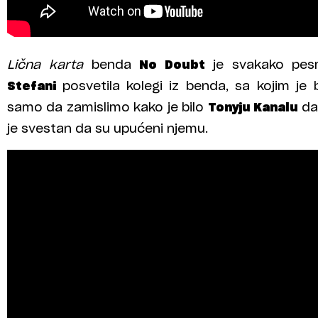
Lična karta
benda
No Doubt
je svakako p
Stefani
posvetila kolegi iz benda, sa kojim je 
samo da zamislimo kako je bilo
Tonyju Kanalu
da
je svestan da su upućeni njemu.