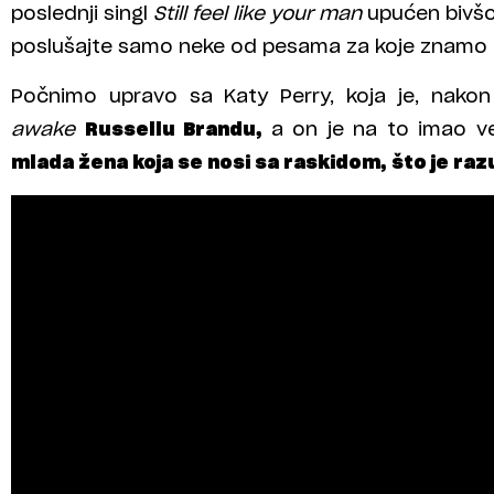
poslednji singl
Still feel like your man
upućen bivšo
poslušajte samo neke od pesama za koje znamo
Počnimo upravo sa Katy Perry, koja je, nako
awake
Russellu Brandu,
a on je na to imao v
mlada žena koja se nosi sa raskidom, što je raz