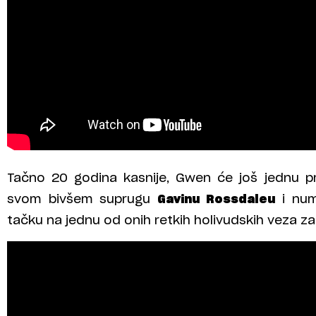
Tačno 20 godina kasnije, Gwen će još jednu p
svom bivšem suprugu
Gavinu Rossdaleu
i n
tačku na jednu od onih retkih holivudskih veza za k