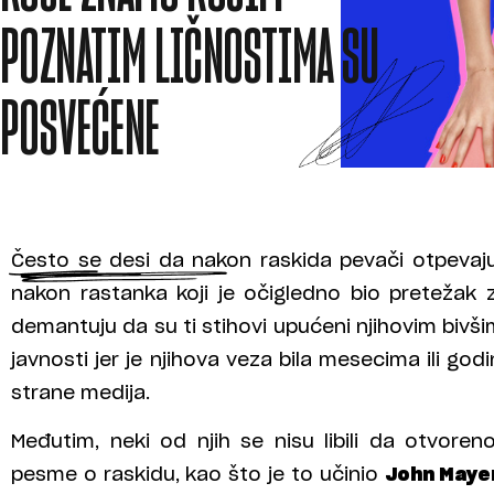
POZNATIM LIČNOSTIMA SU
POSVEĆENE
Često se desi da nakon raskida pevači otpeva
nakon rastanka koji je očigledno bio pretežak 
demantuju da su ti stihovi upućeni njihovim bivši
javnosti jer je njihova veza bila mesecima ili
strane medija.
Međutim, neki od njih se nisu libili da otvor
pesme o raskidu, kao što je to učinio
John Maye