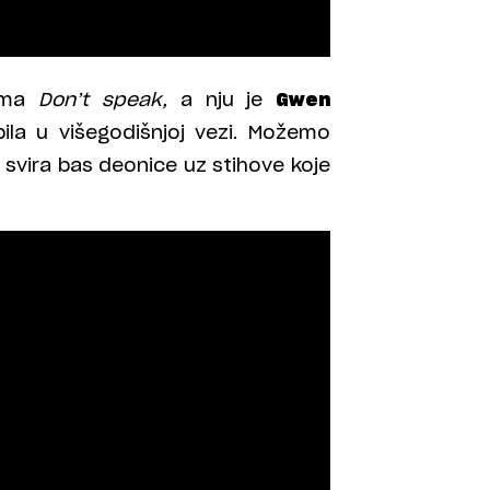
esma
Don’t speak,
a nju je
Gwen
bila u višegodišnjoj vezi. Možemo
 svira bas deonice uz stihove koje