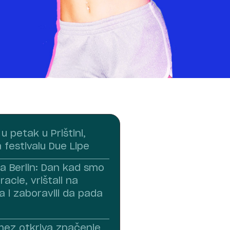
u petak u Prištini,
 festivalu Due Lipe
za Berlin: Dan kad smo
racie, vrištali na
 i zaboravili da pada
ez otkriva značenje