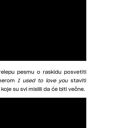
relepu pesmu o raskidu posvetiti
umerom
I used to love you
staviti
oje su svi mislili da će biti večne.