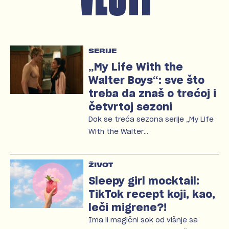
SERIJE
„My Life With the
Walter Boys“: sve što
treba da znaš o trećoj i
četvrtoj sezoni
Dok se treća sezona serije „My Life
With the Walter…
ŽIVOT
Sleepy girl mocktail:
TikTok recept koji, kao,
leči migrene?!
Ima li magični sok od višnje sa