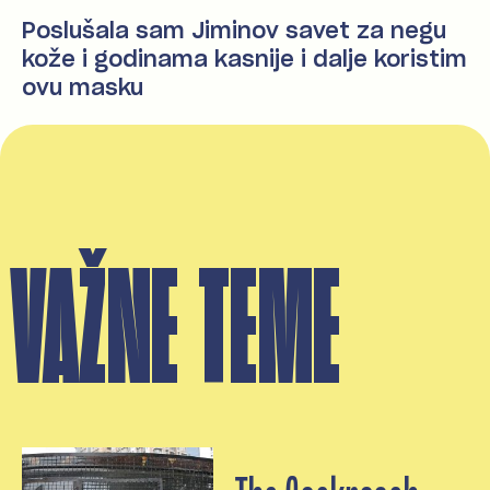
Poslušala sam Jiminov savet za negu
kože i godinama kasnije i dalje koristim
ovu masku
VAŽNE TEME