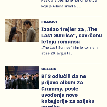
Naslovna pesma je najličnija stvar
koju je Ariana snimila u…
FILMOVI
Izašao trejler za „The
Last Sunrise“, savršenu
letnju romansu
„The Last Sunrise“ film je koji nam
stiže 26. avgusta…
CELEBS
BTS odlučili da ne
prijave album za
Grammy, posle
uvođenja nove
kategorije za azijsku