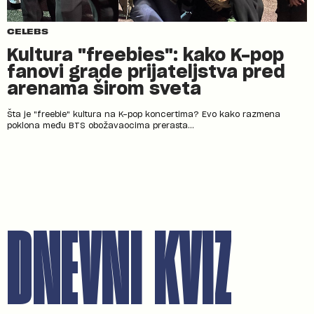
CELEBS
Kultura "freebies": kako K-pop
fanovi grade prijateljstva pred
arenama širom sveta
Šta je "freebie" kultura na K-pop koncertima? Evo kako razmena
poklona među BTS obožavaocima prerasta...
DNEVNI KVIZ