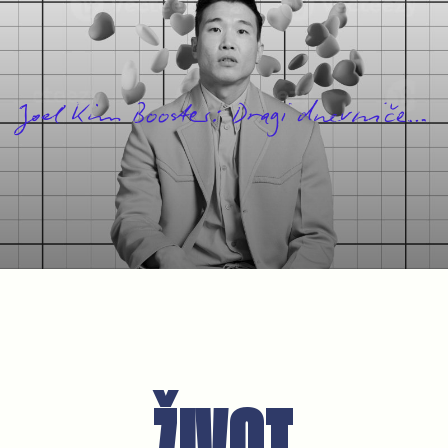
Joel Kim Booster: Dragi dnevniče…