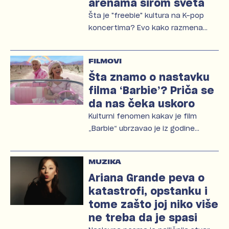
arenama širom sveta
Šta je "freebie" kultura na K-pop
koncertima? Evo kako razmena…
FILMOVI
Šta znamo o nastavku
filma ‘Barbie’? Priča se
da nas čeka uskoro
Kulturni fenomen kakav je film
„Barbie“ ubrzavao je iz godine…
MUZIKA
Ariana Grande peva o
katastrofi, opstanku i
tome zašto joj niko više
ne treba da je spasi