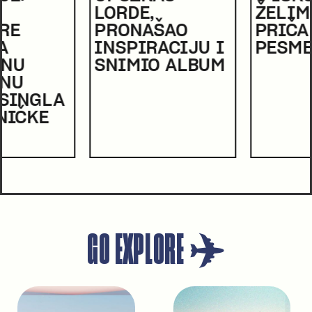
LORDE,
ŽELIM DA
PRONAŠAO
PRIČAM KROZ
INSPIRACIJU I
PESME
SNIMIO ALBUM
GO EXPLORE ✈️