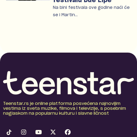
festivalu Due Lipe
Na bini festivala ove godine naći će
se i Martin…
Teenstar.rs je online platforma posvećena najnovijim
vestima iz sveta muzike, filmova i televizije, s posebnim
naglaskom na popularnu kulturu i slavne ličnost