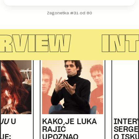
Zagonetka #31 od 80
IEW
INTER
KAKO JE LUKA
INTERVJU
RAJIĆ
SERGEJ PAJIĆ:
UPOZNAO
O ISKUSTVIMA