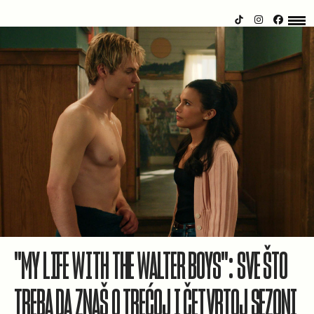
"MY LIFE WITH THE WALTER BOYS": SVE ŠTO
TREBA DA ZNAŠ O TREĆOJ I ČETVRTOJ SEZONI