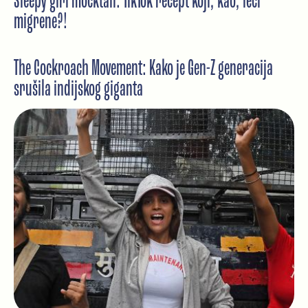
Sleepy girl mocktail: TikTok recept koji, kao, leči
migrene?!
The Cockroach Movement: Kako je Gen-Z generacija
srušila indijskog giganta