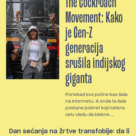
The Cockroach
Movement: Kako
je Gen-Z
generacija
srušila indijskog
giganta
Ponekad sve počne kao šala
na internetu. A onda ta šala
postane pokret koji natera
celu vladu da klekne....
Dan sećanja na žrtve transfobije: da li