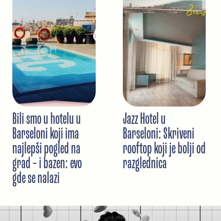
Bili smo u hotelu u
Jazz Hotel u
Barseloni koji ima
Barseloni: Skriveni
najlepši pogled na
rooftop koji je bolji od
grad – i bazen: evo
razglednica
gde se nalazi