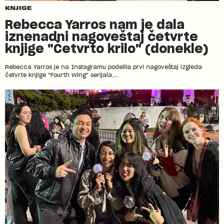
KNJIGE
Rebecca Yarros nam je dala
iznenadni nagoveštaj četvrte
knjige "Četvrto krilo" (donekle)
Rebecca Yarros je na Instagramu podelila prvi nagoveštaj izgleda
četvrte knjige "Fourth Wing" serijala,...