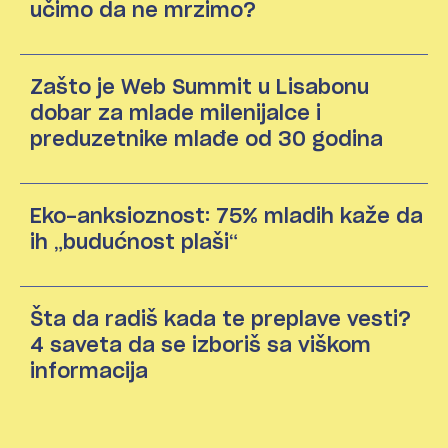
učimo da ne mrzimo?
Zašto je Web Summit u Lisabonu
dobar za mlade milenijalce i
preduzetnike mlađe od 30 godina
Eko-anksioznost: 75% mladih kaže da
ih „budućnost plaši“
Šta da radiš kada te preplave vesti?
4 saveta da se izboriš sa viškom
informacija