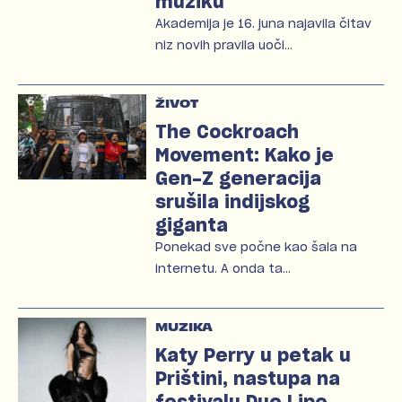
muziku
Akademija je 16. juna najavila čitav
niz novih pravila uoči…
ŽIVOT
The Cockroach
Movement: Kako je
Gen-Z generacija
srušila indijskog
giganta
Ponekad sve počne kao šala na
internetu. A onda ta…
MUZIKA
Katy Perry u petak u
Prištini, nastupa na