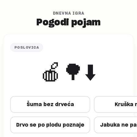
DNEVNA IGRA
Pogodi pojam
POSLOVICA
🍎🌳⬇️
Šuma bez drveća
Kruška 
Drvo se po plodu poznaje
Jabuka ne pa