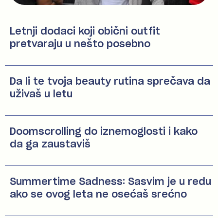
Letnji dodaci koji obični outfit
pretvaraju u nešto posebno
Da li te tvoja beauty rutina sprečava da
uživaš u letu
Doomscrolling do iznemoglosti i kako
da ga zaustaviš
Summertime Sadness: Sasvim je u redu
ako se ovog leta ne osećaš srećno