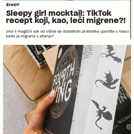
ŽIVOT
Sleepy girl mocktail: TikTok
recept koji, kao, leči migrene?!
Ima li magični sok od višnje sa dodatkom probiotika uporište u nauci,
kada je migrena u pitanju?