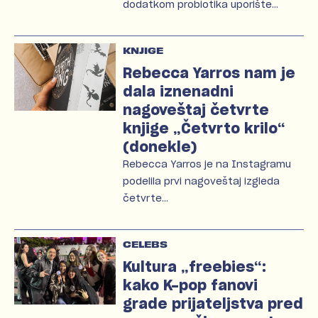
dodatkom probiotika uporište…
KNJIGE
Rebecca Yarros nam je
dala iznenadni
nagoveštaj četvrte
knjige „Četvrto krilo“
(donekle)
Rebecca Yarros je na Instagramu
podelila prvi nagoveštaj izgleda
četvrte…
CELEBS
Kultura „freebies“:
kako K-pop fanovi
grade prijateljstva pred