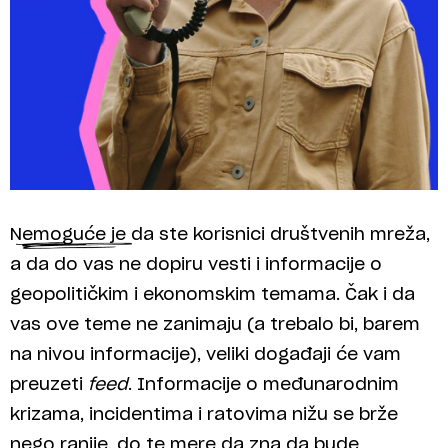
Nemoguće je da ste korisnici društvenih mreža,
a da do vas ne dopiru vesti i informacije o
geopolitičkim i ekonomskim temama. Čak i da
vas ove teme ne zanimaju (a trebalo bi, barem
na nivou informacije), veliki događaji će vam
preuzeti
feed
. Informacije o međunarodnim
krizama, incidentima i ratovima nižu se brže
nego ranije, do te mere da zna da bude