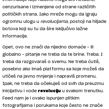
cenzurisane i izmenjene od strane različitih
političkih strana. Iako mreže mogu da igraju
ogromnu ulogu u
revolucijama
, postoji na hiljade
botova koji su tu da šire isključivo lažne
informacije.
Opet, ovo ne znači da nijedno domaće – ili
globalno – pitanje ne treba da te brine. Treba. I
treba da razgovaraš o svemu. Ne treba ćutiš,
posebno ako imaš platformu sa koje možeš da
utičeš na javno mnjenje i napraviš promenu.
Ipak, ne treba da očekuješ od svih da preuzmu
inicijativu i vode
revoluciju
u svakom trenutku.
Feed nam je i ovako ispunjen plitkim
fotografijama i porukama koje često ne znače