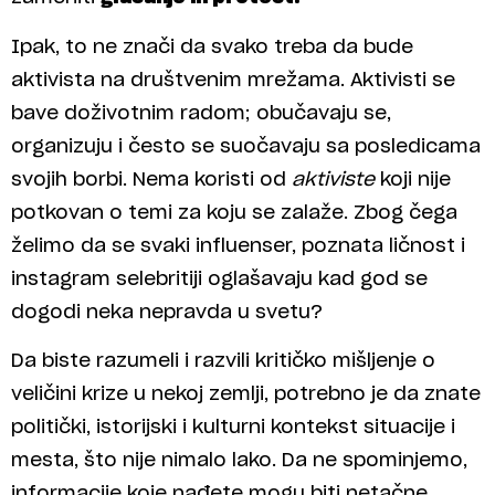
Ipak, to ne znači da svako treba da bude
aktivista na društvenim mrežama. Aktivisti se
bave doživotnim radom; obučavaju se,
organizuju i često se suočavaju sa posledicama
svojih borbi. Nema koristi od
aktiviste
koji nije
potkovan o temi za koju se zalaže. Zbog čega
želimo da se svaki influenser, poznata ličnost i
instagram selebritiji oglašavaju kad god se
dogodi neka nepravda u svetu?
Da biste razumeli i razvili kritičko mišljenje o
veličini krize u nekoj zemlji, potrebno je da znate
politički, istorijski i kulturni kontekst situacije i
mesta, što nije nimalo lako. Da ne spominjemo,
informacije koje nađete mogu biti netačne,