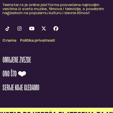
Teenstar.rs je online platforma posvećena najnovijim
vestima iz sveta muzike, filmova i televizije, s posebnim
naglaskom na popularnu kulturu i slavne ličnost
O nama
Politika privatnosti
OMILJENE ZVEZDE
ONO ŠTO ❤️
SERIJE KOJE GLEDAMO