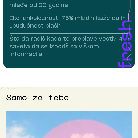
mlađe od 30 godina
Eko-anksioznost: 75% mladih kaže da ih
„budućnost plaši“
Šta da radiš kada te preplave vesti? 4
saveta da se izboriš sa viškom
informacija
Samo za tebe