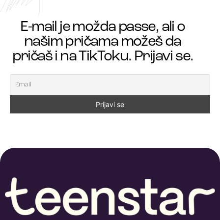
E-mail je možda passe, ali o
našim pričama možeš da
pričaš i na TikToku. Prijavi se.