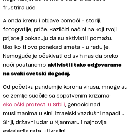
frustrirajuće.
A onda krenu i objave pomoći – storiji,
fotografije, priče. Različiti načini na koji tvoji
prijatelji pokazuju da su aktivisti i pomažu.
Ukoliko ti ovo ponekad smeta – u redu je.
Nemoguće je očekivati od svih nas da preko
noći postanemo
aktivisti i tako odgovaramo
na svaki svetski događaj.
Od početka pandemije korona virusa, mnoge su
se zemlje suočile sa sopstvenim krizama:
ekološki protesti u Srbiji
, genocid nad
muslimanima u Kini, izraelski vazdušni napadi u
Siriji, državni udar u Mjanmaru i najnovija
eskalacija rata u Ukrajini.