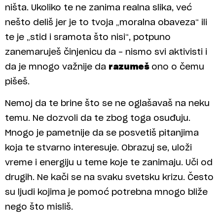
ništa. Ukoliko te ne zanima realna slika, već
nešto deliš jer je to tvoja „moralna obaveza“ ili
te je „stid i sramota što nisi“, potpuno
zanemaruješ činjenicu da – nismo svi aktivisti i
da je mnogo važnije da
razumeš
ono o čemu
pišeš.
Nemoj da te brine što se ne oglašavaš na neku
temu. Ne dozvoli da te zbog toga osuđuju.
Mnogo je pametnije da se posvetiš pitanjima
koja te stvarno interesuje. Obrazuj se, uloži
vreme i energiju u teme koje te zanimaju. Uči od
drugih. Ne kači se na svaku svetsku krizu. Često
su ljudi kojima je pomoć potrebna mnogo bliže
nego što misliš.