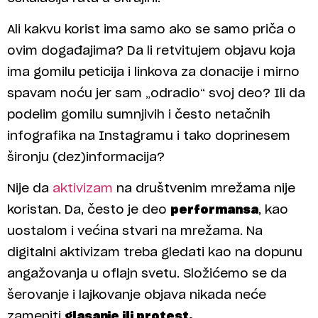
Ali kakvu korist ima samo ako se samo priča o
ovim događajima? Da li retvitujem objavu koja
ima gomilu peticija i linkova za donacije i mirno
spavam noću jer sam „odradio“ svoj deo? Ili da
podelim gomilu sumnjivih i često netačnih
infografika na Instagramu i tako doprinesem
šironju (dez)informacija?
Nije da
aktivizam
na društvenim mrežama nije
koristan. Da, često je deo
performansa
, kao
uostalom i većina stvari na mrežama. Na
digitalni aktivizam treba gledati kao na dopunu
angažovanja u oflajn svetu. Složićemo se da
šerovanje i lajkovanje objava nikada neće
zameniti
glasanje ili protest.