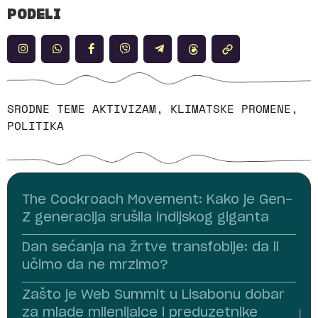
PODELI
SRODNE TEME
AKTIVIZAM
,
KLIMATSKE PROMENE
,
POLITIKA
The Cockroach Movement: Kako je Gen-
Z generacija srušila indijskog giganta
Dan sećanja na žrtve transfobije: da li
učimo da ne mrzimo?
Zašto je Web Summit u Lisabonu dobar
za mlade milenijalce i preduzetnike