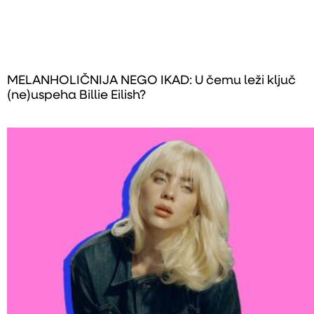
MELANHOLIČNIJA NEGO IKAD: U čemu leži ključ
(ne)uspeha Billie Eilish?