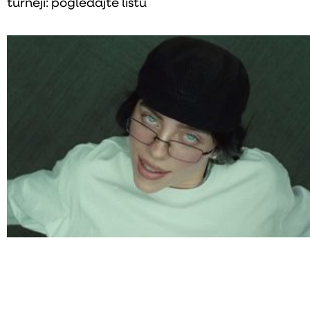
turneji: pogledajte listu