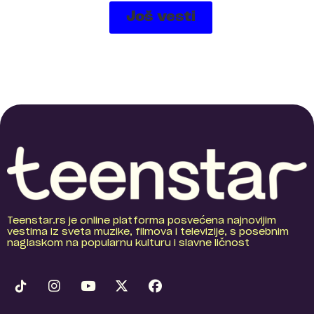
Još vesti
Teenstar.rs je online platforma posvećena najnovijim
vestima iz sveta muzike, filmova i televizije, s posebnim
naglaskom na popularnu kulturu i slavne ličnost