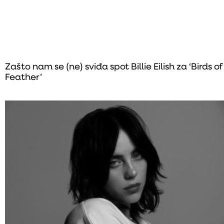
Zašto nam se (ne) sviđa spot Billie Eilish za ‘Birds of
Feather’