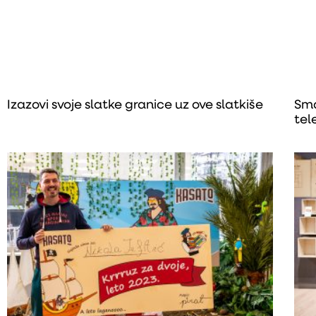
Izazovi svoje slatke granice uz ove slatkiše
Sma
tel