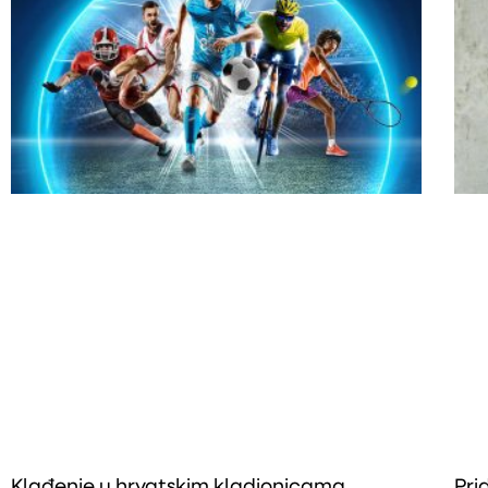
Klađenje u hrvatskim kladionicama
Pri