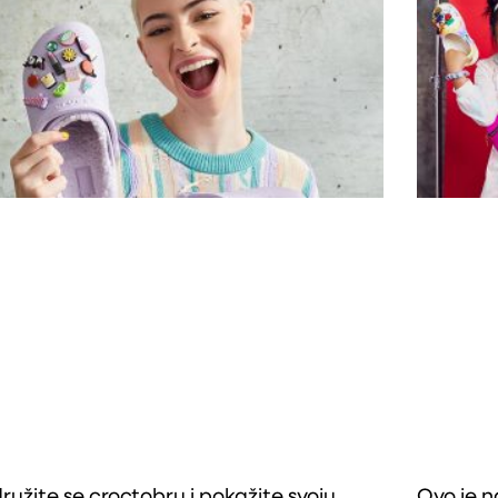
družite se croctobru i pokažite svoju
Ovo je n