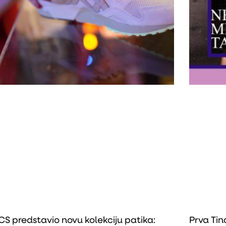
CS predstavio novu kolekciju patika:
Prva Ti