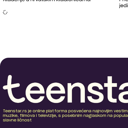
jed
Teenstar.rs je online platforma posvećena najnovijim vestim
muzike, filmova i televizije, s posebnim naglaskom na popular
slavne ličnost