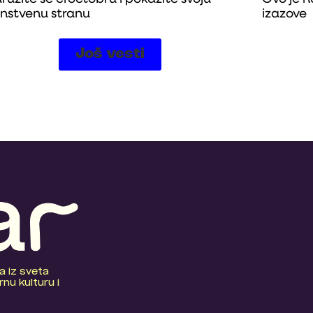
instvenu stranu
izazove
Još vesti
a iz sveta
nu kulturu i