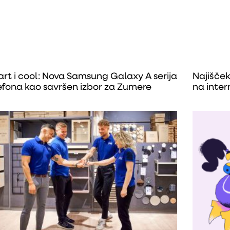
rt i cool: Nova Samsung Galaxy A serija
Najiščeki
efona kao savršen izbor za Zumere
na inter