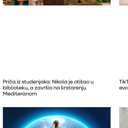
Priča iz studenjaka: Nikola je otišao u
Tik
biblioteku, a završio na krstarenju
evo
Mediteranom