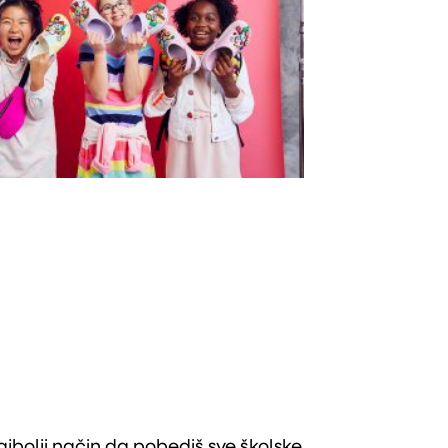
ajbolji način da pobediš sve školske