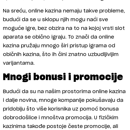
Na sreću, online kazina nemaju takve probleme,
budući da se u sklopu njih mogu naći sve
moguće igre, bez obzira na to na kojoj vrsti slot
aparata se obično igraju. To znači da online
kazina pružaju mnogo širi pristup igrama od
običnih kazina, što ih čini znatno uzbudljivijim
varijantama.
Mnogi bonusi i promocije
Budući da su na našim prostorima online kazina
i dalje novina, mnoge kompanije pokušavaju da
pridobiju što više korisnika uz pomoć bonusa
dobrodošlice i mnoštva promocija. U fizičkim
kazinima takođe postoje česte promocije, ali