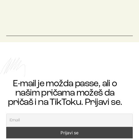
E-mail je možda passe, ali o
našim pričama možeš da
pričaš i na TikToku. Prijavi se.