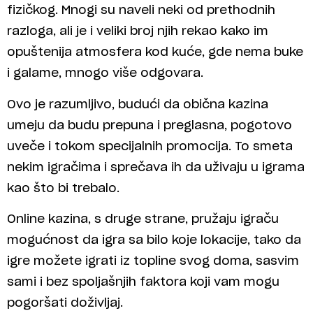
fizičkog. Mnogi su naveli neki od prethodnih
razloga, ali je i veliki broj njih rekao kako im
opuštenija atmosfera kod kuće, gde nema buke
i galame, mnogo više odgovara.
Ovo je razumljivo, budući da obična kazina
umeju da budu prepuna i preglasna, pogotovo
uveče i tokom specijalnih promocija. To smeta
nekim igračima i sprečava ih da uživaju u igrama
kao što bi trebalo.
Online kazina, s druge strane, pružaju igraču
mogućnost da igra sa bilo koje lokacije, tako da
igre možete igrati iz topline svog doma, sasvim
sami i bez spoljašnjih faktora koji vam mogu
pogoršati doživljaj.