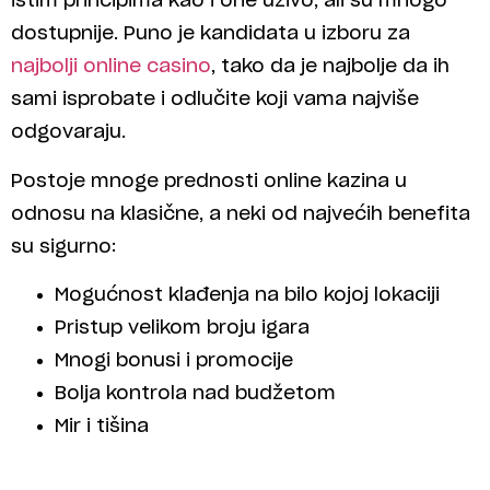
istim principima kao i one uživo, ali su mnogo
dostupnije. Puno je kandidata u izboru za
najbolji online casino
, tako da je najbolje da ih
sami isprobate i odlučite koji vama najviše
odgovaraju.
Postoje mnoge prednosti online kazina u
odnosu na klasične, a neki od najvećih benefita
su sigurno:
Mogućnost klađenja na bilo kojoj lokaciji
Pristup velikom broju igara
Mnogi bonusi i promocije
Bolja kontrola nad budžetom
Mir i tišina