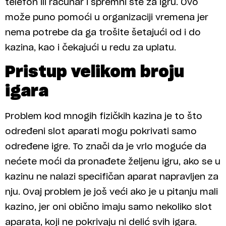
telefon ili računar i spremni ste za igru. Ovo
može puno pomoći u organizaciji vremena jer
nema potrebe da ga trošite šetajući od i do
kazina, kao i čekajući u redu za uplatu.
Pristup velikom broju
igara
Problem kod mnogih fizičkih kazina je to što
određeni slot aparati mogu pokrivati samo
određene igre. To znači da je vrlo moguće da
nećete moći da pronađete željenu igru, ako se u
kazinu ne nalazi specifičan aparat napravljen za
nju. Ovaj problem je još veći ako je u pitanju mali
kazino, jer oni obično imaju samo nekoliko slot
aparata, koji ne pokrivaju ni delić svih igara.