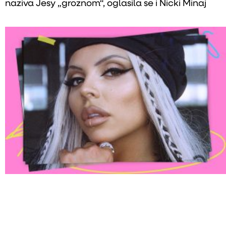
naziva Jesy „groznom“, oglasila se i Nicki Minaj