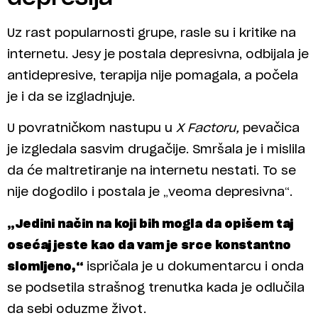
Uz rast popularnosti grupe, rasle su i kritike na
internetu. Jesy je postala depresivna, odbijala je
antidepresive, terapija nije pomagala, a počela
je i da se izgladnjuje.
U povratničkom nastupu u
X Factoru,
pevačica
je izgledala sasvim drugačije. Smršala je i mislila
da će maltretiranje na internetu nestati. To se
nije dogodilo i postala je „veoma depresivna“.
„Jedini način na koji bih mogla da opišem taj
osećaj jeste kao da vam je srce konstantno
slomljeno,“
ispričala je u dokumentarcu i onda
se podsetila strašnog trenutka kada je odlučila
da sebi oduzme život.