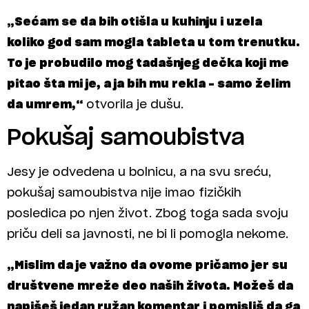
„Sećam se da bih otišla u kuhinju i uzela
koliko god sam mogla tableta u tom trenutku.
To je probudilo mog tadašnjeg dečka koji me
pitao šta mi je, a ja bih mu rekla – samo želim
da umrem,“
otvorila je dušu.
Pokušaj samoubistva
Jesy je odvedena u bolnicu, a na svu sreću,
pokušaj samoubistva nije imao fizičkih
posledica po njen život. Zbog toga sada svoju
priču deli sa javnosti, ne bi li pomogla nekome.
„Mislim da je važno da ovome pričamo jer su
društvene mreže deo naših života. Možeš da
napišeš jedan ružan komentar i pomisliš da ga