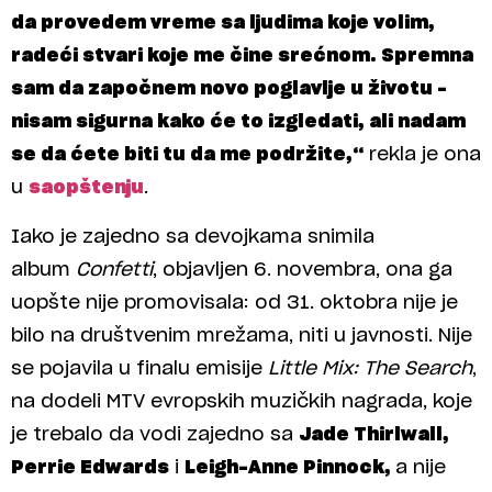
da provedem vreme sa ljudima koje volim,
radeći stvari koje me čine srećnom. Spremna
sam da započnem novo poglavlje u životu –
nisam sigurna kako će to izgledati, ali nadam
se da ćete biti tu da me podržite,“
rekla je ona
u
saopštenju
.
Iako je zajedno sa devojkama snimila
album
Confetti
, objavljen 6. novembra, ona ga
uopšte nije promovisala: od 31. oktobra nije je
bilo na društvenim mrežama, niti u javnosti. Nije
se pojavila u finalu emisije
Little Mix: The Search
,
na dodeli MTV evropskih muzičkih nagrada, koje
je trebalo da vodi zajedno sa
Jade Thirlwall,
Perrie Edwards
i
Leigh-Anne Pinnock,
a nije