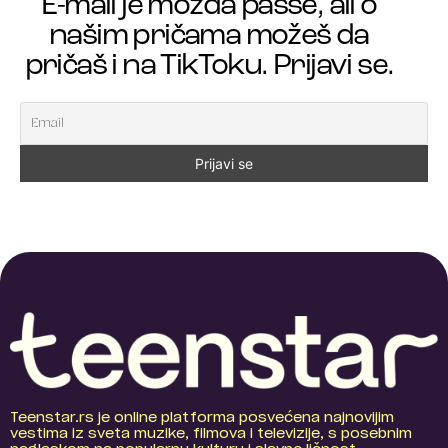
E-mail je možda passe, ali o
našim pričama možeš da
pričaš i na TikToku. Prijavi se.
Teenstar.rs je online platforma posvećena najnovijim
vestima iz sveta muzike, filmova i televizije, s posebnim