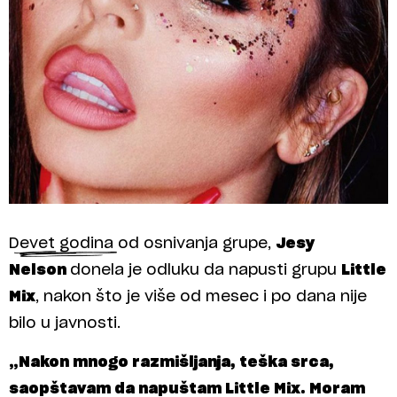
Devet godina od osnivanja grupe,
Jesy
Nelson
donela je odluku da napusti grupu
Little
Mix
, nakon što je više od mesec i po dana nije
bilo u javnosti.
„Nakon mnogo razmišljanja, teška srca,
saopštavam da napuštam Little Mix. Moram