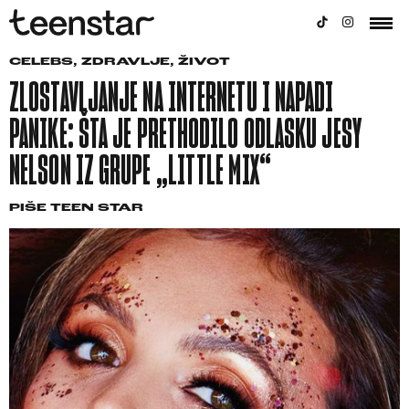
CELEBS
,
ZDRAVLJE
,
ŽIVOT
ZLOSTAVLJANJE NA INTERNETU I NAPADI
PANIKE: ŠTA JE PRETHODILO ODLASKU JESY
NELSON IZ GRUPE „LITTLE MIX“
PIŠE
TEEN STAR