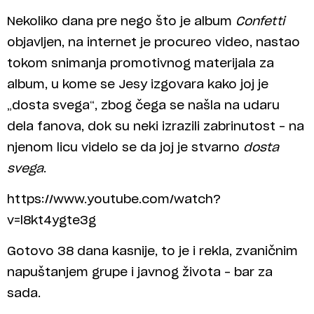
Nekoliko dana pre nego što je album
Confetti
objavljen, na internet je procureo video, nastao
tokom snimanja promotivnog materijala za
album, u kome se Jesy izgovara kako joj je
„dosta svega“, zbog čega se našla na udaru
dela fanova, dok su neki izrazili zabrinutost – na
njenom licu videlo se da joj je stvarno
dosta
svega
.
https://www.youtube.com/watch?
v=l8kt4ygte3g
Gotovo 38 dana kasnije, to je i rekla, zvaničnim
napuštanjem grupe i javnog života – bar za
sada.