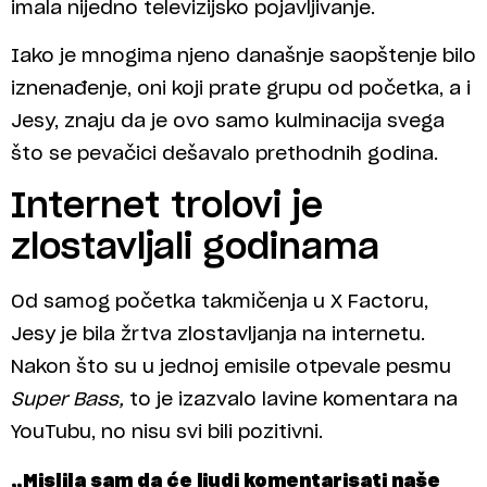
imala nijedno televizijsko pojavljivanje.
Iako je mnogima njeno današnje saopštenje bilo
iznenađenje, oni koji prate grupu od početka, a i
Jesy, znaju da je ovo samo kulminacija svega
što se pevačici dešavalo prethodnih godina.
Internet trolovi je
zlostavljali godinama
Od samog početka takmičenja u X Factoru,
Jesy je bila žrtva zlostavljanja na internetu.
Nakon što su u jednoj emisile otpevale pesmu
Super Bass,
to je izazvalo lavine komentara na
YouTubu, no nisu svi bili pozitivni.
„Mislila sam da će ljudi komentarisati naše