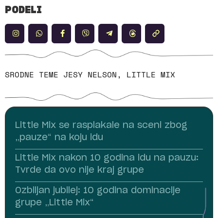
PODELI
SRODNE TEME
JESY NELSON
,
LITTLE MIX
Little Mix se rasplakale na sceni zbog
„pauze“ na koju idu
Little Mix nakon 10 godina idu na pauzu:
Tvrde da ovo nije kraj grupe
Ozbiljan jubilej: 10 godina dominacije
grupe „Little Mix“