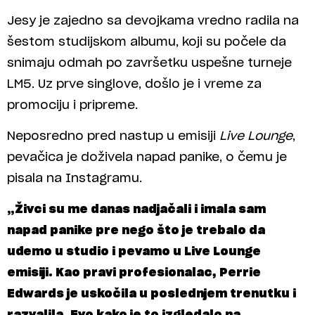
Jesy je zajedno sa devojkama vredno radila na
šestom studijskom albumu, koji su počele da
snimaju odmah po završetku uspešne turneje
LM5. Uz prve singlove, došlo je i vreme za
promociju i pripreme.
Neposredno pred nastup u emisiji
Live Lounge
,
pevačica je doživela napad panike, o čemu je
pisala na Instagramu.
„Živci su me danas nadjačali i imala sam
napad panike pre nego što je trebalo da
uđemo u studio i pevamo u Live Lounge
emisiji. Kao pravi profesionalac, Perrie
Edwards je uskočila u poslednjem trenutku i
razvalila. Evo kako je to izgledalo na