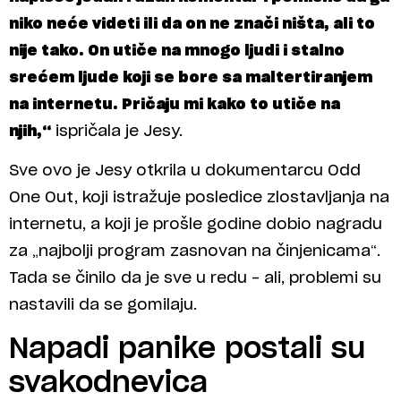
niko neće videti ili da on ne znači ništa, ali to
nije tako. On utiče na mnogo ljudi i stalno
srećem ljude koji se bore sa maltertiranjem
na internetu. Pričaju mi kako to utiče na
njih,“
ispričala je Jesy.
Sve ovo je Jesy otkrila u dokumentarcu Odd
One Out, koji istražuje posledice zlostavljanja na
internetu, a koji je prošle godine dobio nagradu
za „najbolji program zasnovan na činjenicama“.
Tada se činilo da je sve u redu – ali, problemi su
nastavili da se gomilaju.
Napadi panike postali su
svakodnevica