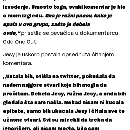
izvođenje. Umesto toga, svaki komentar je bio
o mom izgledu.
Ona je ružni pacov, kako je
upala u ovu grupu, zašto je debela
ovde,“
prisetila se pevačica u dokumentarcu
Odd One Out.
Jesy je uskoro postala opsednuta čitanjem
komentara.
„Ustala bih, otišla na twitter, pokušala da
nađem najgore stvari koje bih mogla da
pročitam. Debela Jesy, ružna Jesy
,
a onda bih
gledala šta sam našla. Nekad nisam ni kucala
epitete, samo bih ukucala Jesy i čitala sve te
užasne stvari. Svi su mi rekli da treba da
ignorišem, ali nisam mogla, bila sam