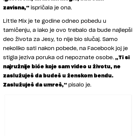
zavisna,“
ispričala je ona.
Little Mix je te godine odneo pobedu u
tamičenju, a iako je ovo trebalo da bude najlepši
deo života za Jesy, to nije bio slučaj. Samo
nekoliko sati nakon pobede, na Facebook joj je
stigla jeziva poruka od nepoznate osobe.
„Ti si
najružnije biće koje sam video u životu, ne
zaslužuješ da budeš u ženskom bendu.
Zaslužuješ da umreš,“
pisalo je.