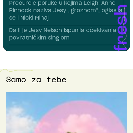
Procurele poruke u kojima Leigh-Anne
Pinnock naziva Jesy „groznom“, oglasila
se i Nicki Minaj
Da li je Jesy Nelson ispunila očekivanja
povratničkim singlom
Samo za tebe