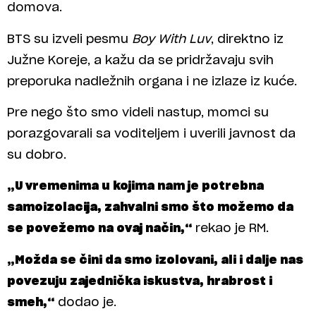
domova.
BTS su izveli pesmu
Boy With Luv
, direktno iz
Južne Koreje, a kažu da se pridržavaju svih
preporuka nadležnih organa i ne izlaze iz kuće.
Pre nego što smo videli nastup, momci su
porazgovarali sa voditeljem i uverili javnost da
su dobro.
„U vremenima u kojima nam je potrebna
samoizolacija, zahvalni smo što možemo da
se povežemo na ovaj način,“
rekao je RM.
„Možda se čini da smo izolovani, ali i dalje nas
povezuju zajednička iskustva, hrabrost i
smeh,“
dodao je.