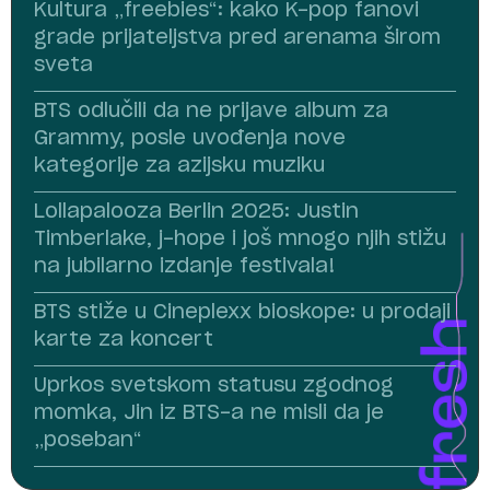
Kultura „freebies“: kako K-pop fanovi
grade prijateljstva pred arenama širom
sveta
BTS odlučili da ne prijave album za
Grammy, posle uvođenja nove
kategorije za azijsku muziku
Lollapalooza Berlin 2025: Justin
Timberlake, j-hope i još mnogo njih stižu
na jubilarno izdanje festivala!
BTS stiže u Cineplexx bioskope: u prodaji
karte za koncert
Uprkos svetskom statusu zgodnog
momka, Jin iz BTS-a ne misli da je
„poseban“