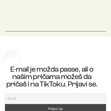
E-mail je možda passe, ali o
našim pričama možeš da
pričaš i na TikToku. Prijavi se.