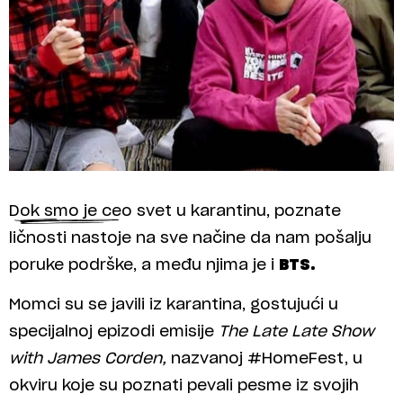
Dok smo je ceo svet u karantinu, poznate
ličnosti nastoje na sve načine da nam pošalju
poruke podrške, a među njima je i
BTS.
Momci su se javili iz karantina, gostujući u
specijalnoj epizodi emisije
The Late Late Show
with James Corden,
nazvanoj #HomeFest, u
okviru koje su poznati pevali pesme iz svojih