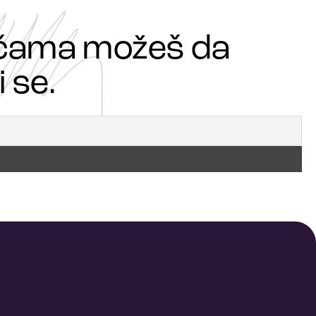
ričama možeš da
 se.