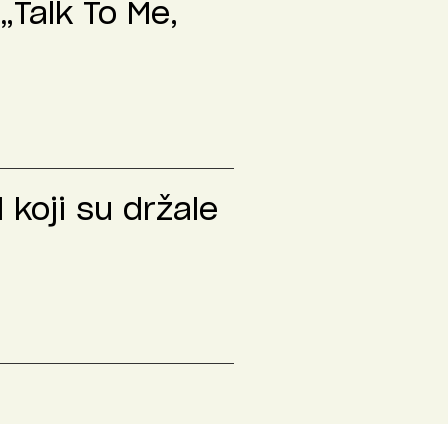
„Talk To Me,
 koji su držale