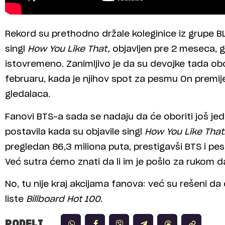
Rekord su prethodno držale koleginice iz grupe B
singl
How You Like That,
objavljen pre 2 meseca, gl
istovremeno. Zanimljivo je da su devojke tada obor
februaru, kada je njihov spot za pesmu On premij
gledalaca.
Fanovi BTS-a sada se nadaju da će oboriti još je
postavila kada su objavile singl
How You Like That
pregledan 86,3 miliona puta, prestigavši BTS i p
Već sutra ćemo znati da li im je pošlo za rukom da
No, tu nije kraj akcijama fanova: već su rešeni 
liste
Billboard Hot 100
.
PODELI