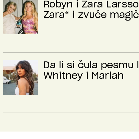
Robyn i Zara Larsso
Zara“ i zvuče magi
Da li si čula pesmu 
Whitney i Mariah