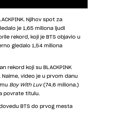
LACKPINK. Njihov spot za
edalo je 1,65 miliona ljudi
ile rekord, koji je BTS objavio u
erno gledalo 1,54 miliona
dan rekord koji su BLACKPINK
. Naime, video je u prvom danu
esmu
Boy With Luv
(74,6 miliona.)
 povrate titulu.
da dovedu BTS do prvog mesta