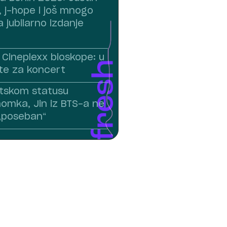
, j-hope i još mnogo
a jubilarno izdanje
 Cineplexx bioskope: u
rte za koncert
tskom statusu
mka, Jin iz BTS-a ne
 „poseban“