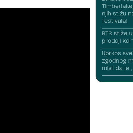
Timberlake
njih stižu n
festivala!
BTS stiže u
prodaji ka
Uprkos sve
zgodnog mo
misli da je