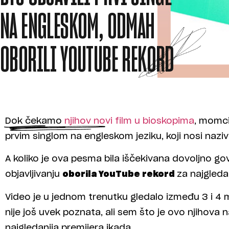
NA ENGLESKOM, ODMAH
OBORILI YOUTUBE REKORD
Dok čekamo
njihov novi film u bioskopima
, momci
prvim singlom na engleskom jeziku, koji nosi nazi
A koliko je ova pesma bila iščekivana dovoljno g
objavljivanju
oborila YouTube rekord
za najgleda
Video je u jednom trenutku gledalo između 3 i 4 m
nije još uvek poznata, ali sem što je ovo njihova na
najgledanija premijera ikada.