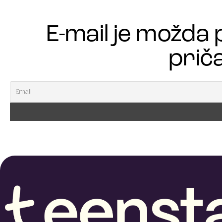
E-mail je možda 
priča