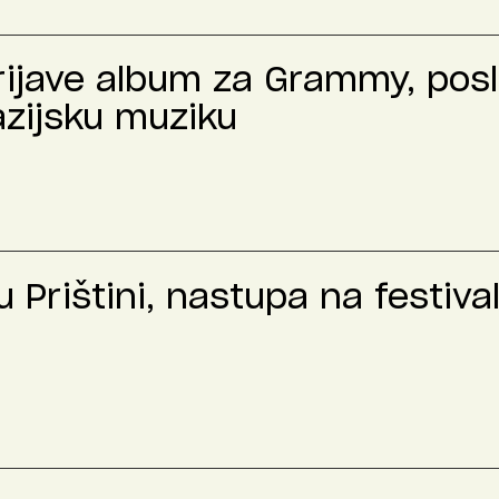
prijave album za Grammy, pos
azijsku muziku
 Prištini, nastupa na festiva