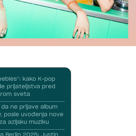
reebies“: kako K-pop
e prijateljstva pred
irom sveta
i da ne prijave album
 posle uvođenja nove
za azijsku muziku
a Berlin 2025: Justin