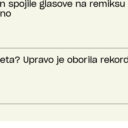
n spojile glasove na remiksu 
čno
leta? Upravo je oborila rekord