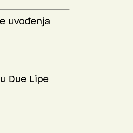
le uvođenja
lu Due Lipe