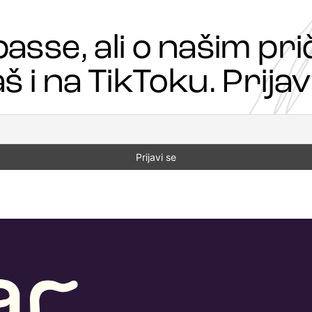
passe, ali o našim p
š i na TikToku. Prijavi