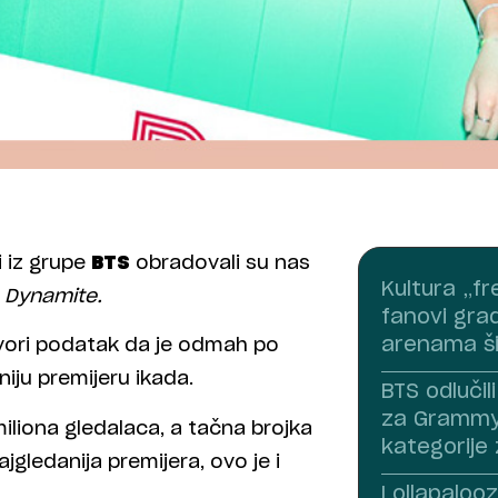
 iz grupe
BTS
obradovali su nas
Kultura „f
v
Dynamite.
fanovi grad
arenama š
ovori podatak da je odmah po
niju premijeru ikada.
BTS odlučil
za Grammy,
iliona gledalaca, a tačna brojka
kategorije 
jgledanija premijera, ovo je i
Lollapalooz