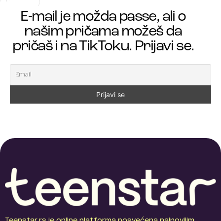
E-mail je možda passe, ali o
našim pričama možeš da
pričaš i na TikToku. Prijavi se.
Teenstar.rs je online platforma posvećena najnovijim