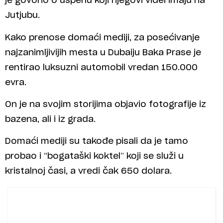
je govorio o uspehu koji njegovi videi imaju na
Jutjubu.
Kako prenose domaći mediji, za posećivanje
najzanimljivijih mesta u Dubaiju Baka Prase je
rentirao luksuzni automobil vredan 150.000
evra.
On je na svojim storijima objavio fotografije iz
bazena, ali i iz grada.
Domaći mediji su takođe pisali da je tamo
probao i “bogataški koktel” koji se služi u
kristalnoj časi, a vredi čak 650 dolara.