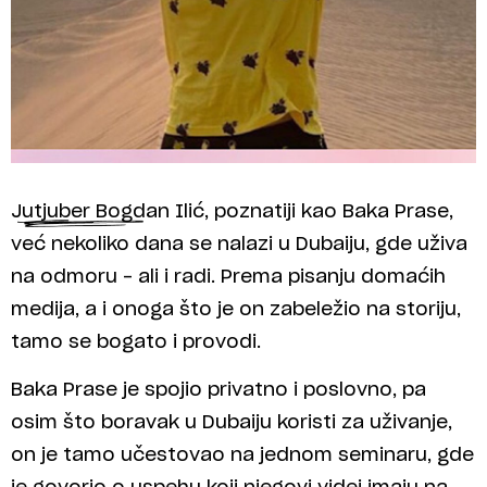
Jutjuber Bogdan Ilić, poznatiji kao Baka Prase,
već nekoliko dana se nalazi u Dubaiju, gde uživa
na odmoru – ali i radi. Prema pisanju domaćih
medija, a i onoga što je on zabeležio na storiju,
tamo se bogato i provodi.
Baka Prase je spojio privatno i poslovno, pa
osim što boravak u Dubaiju koristi za uživanje,
on je tamo učestovao na jednom seminaru, gde