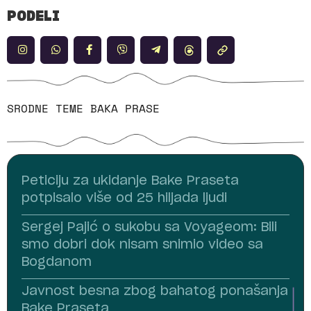
PODELI
SRODNE TEME
BAKA PRASE
Peticiju za ukidanje Bake Praseta
potpisalo više od 25 hiljada ljudi
Sergej Pajić o sukobu sa Voyageom: Bili
smo dobri dok nisam snimio video sa
Bogdanom
Javnost besna zbog bahatog ponašanja
Bake Praseta