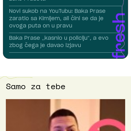
Novi sukob na YouTubu: Baka Prase
zaratio sa Kimijem, ali čini se da je
ovoga puta on u pravu
Baka Prase „kasnio u policiju“, a evo
zbog čega je davao izjavu
Samo za tebe