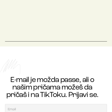
E-mail je možda passe, ali o
našim pričama možeš da
pričaš i na TikToku. Prijavi se.