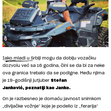
Iako mladi u Srbiji mogu da dobiju vozačku
dozvolu već sa 16 godina, čini se da bi za neke
ova granica trebalo da se podigne. Među njima
je 19-godišnji jutjuber
Stefan
Janković,
poznatiji kao Janko.
On je razbesneo je domaću javnost snimkom
„divljačke vožnje“ koje je podelio iz „ferarija“