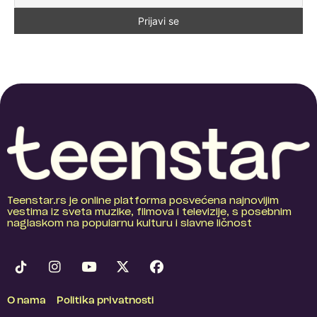
Teenstar.rs je online platforma posvećena najnovijim
vestima iz sveta muzike, filmova i televizije, s posebnim
naglaskom na popularnu kulturu i slavne ličnost
O nama
Politika privatnosti