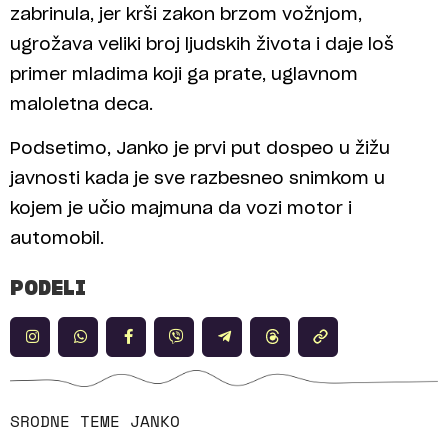
zabrinula, jer krši zakon brzom vožnjom,
ugrožava veliki broj ljudskih života i daje loš
primer mladima koji ga prate, uglavnom
maloletna deca.
Podsetimo, Janko je prvi put dospeo u žižu
javnosti kada je sve razbesneo snimkom u
kojem je učio majmuna da vozi motor i
automobil.
PODELI
SRODNE TEME
JANKO