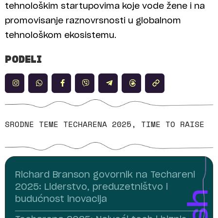
tehnološkim startupovima koje vode žene i na
promovisanje raznovrsnosti u globalnom
tehnološkom ekosistemu.
PODELI
SRODNE TEME
TECHARENA 2025
,
TIME TO RAISE
Richard Branson govornik na Techareni
2025: Liderstvo, preduzetništvo i
budućnost inovacija