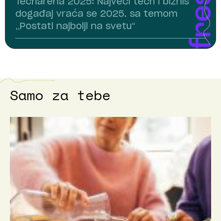
Techarena 2025: Najveći tech i biznis
događaj vraća se 2025. sa temom
„Postati najbolji na svetu“
Samo za tebe