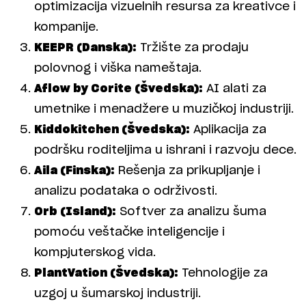
optimizacija vizuelnih resursa za kreativce i
kompanije.
KEEPR (Danska):
Tržište za prodaju
polovnog i viška nameštaja.
Aflow by Corite (Švedska):
AI alati za
umetnike i menadžere u muzičkoj industriji.
Kiddokitchen (Švedska):
Aplikacija za
podršku roditeljima u ishrani i razvoju dece.
Aila (Finska):
Rešenja za prikupljanje i
analizu podataka o održivosti.
Orb (Island):
Softver za analizu šuma
pomoću veštačke inteligencije i
kompjuterskog vida.
PlantVation (Švedska):
Tehnologije za
uzgoj u šumarskoj industriji.