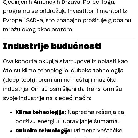
Sjedinjenih Američkih Država. Pored toga,
programu se pridružuju investitori i mentori iz
Evrope i SAD-a, što značajno proširuje globalnu
mrežu ovog akceleratora.
Industrije budućnosti
Ova kohorta okuplja startupove iz oblasti kao
što su klima tehnologija, duboka tehnologija
(deep tech), premium nameštaj i muzička
industrija. Oni su osmišljeni da transformišu
svoje industrije na sledeći način:
Klima tehnologija:
Napredna rešenja za
održivu energiju i upravljanje šumama.
Duboka tehnologija:
Primena veštačke