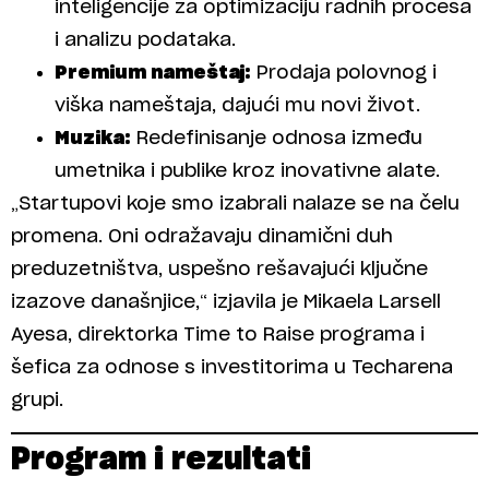
inteligencije za optimizaciju radnih procesa
i analizu podataka.
Premium nameštaj:
Prodaja polovnog i
viška nameštaja, dajući mu novi život.
Muzika:
Redefinisanje odnosa između
umetnika i publike kroz inovativne alate.
„Startupovi koje smo izabrali nalaze se na čelu
promena. Oni odražavaju dinamični duh
preduzetništva, uspešno rešavajući ključne
izazove današnjice,“ izjavila je Mikaela Larsell
Ayesa, direktorka Time to Raise programa i
šefica za odnose s investitorima u Techarena
grupi.
Program i rezultati