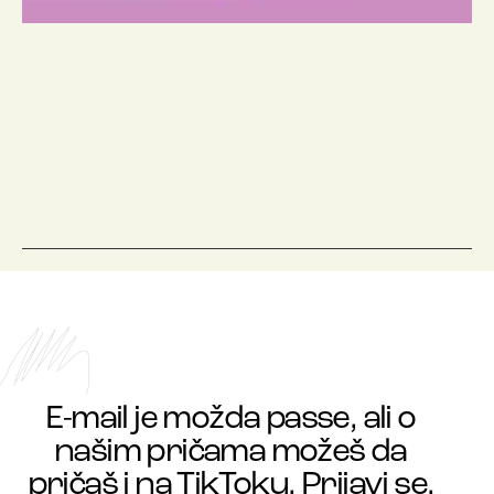
E-mail je možda passe, ali o
našim pričama možeš da
pričaš i na TikToku. Prijavi se.