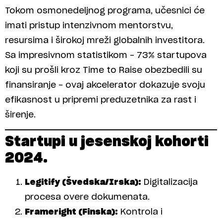
Tokom osmonedeljnog programa, učesnici će
imati pristup intenzivnom mentorstvu,
resursima i širokoj mreži globalnih investitora.
Sa impresivnom statistikom – 73% startupova
koji su prošli kroz Time to Raise obezbedili su
finansiranje – ovaj akcelerator dokazuje svoju
efikasnost u pripremi preduzetnika za rast i
širenje.
Startupi u jesenskoj kohorti
2024.
Legitify (Švedska/Irska):
Digitalizacija
procesa overe dokumenata.
Frameright (Finska):
Kontrola i