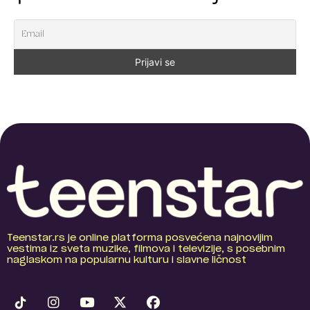
Teenstar.rs je online platforma posvećena najnovijim
vestima iz sveta muzike, filmova i televizije, s posebnim
naglaskom na popularnu kulturu i slavne ličnost