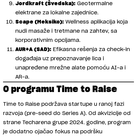
Jordkraft (Švedska):
Geotermalne
elektrane za lokalne zajednice.
Scape (Meksiko):
Wellness aplikacija koja
nudi masaže i tretmane na zahtev, sa
korporativnim opcijama.
AUR+A (SAD):
Efikasna rešenja za check-in
događaja uz prepoznavanje lica i
unapređene mrežne alate pomoću AI-a i
AR-a.
O programu Time to Raise
Time to Raise podržava startupe u ranoj fazi
razvoja (pre-seed do Series A). Od akvizicije od
strane Techarena grupe 2024. godine, program
je dodatno ojačao fokus na podršku