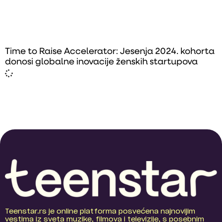
Time to Raise Accelerator: Jesenja 2024. kohorta
donosi globalne inovacije ženskih startupova
Teenstar.rs je online platforma posvećena najnovijim
vestima iz sveta muzike, filmova i televizije, s posebnim