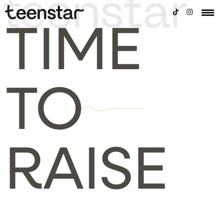
TIME
TO
RAISE