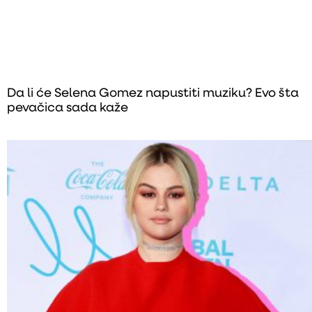
Da li će Selena Gomez napustiti muziku? Evo šta
pevačica sada kaže