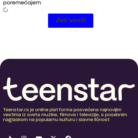
poremećajem
Još vesti
Teenstar.rs je online platforma posvećena najnovijim
vestima iz sveta muzike, filmova i televizije, s posebnim
naglaskom na popularnu kulturu i slavne ličnost