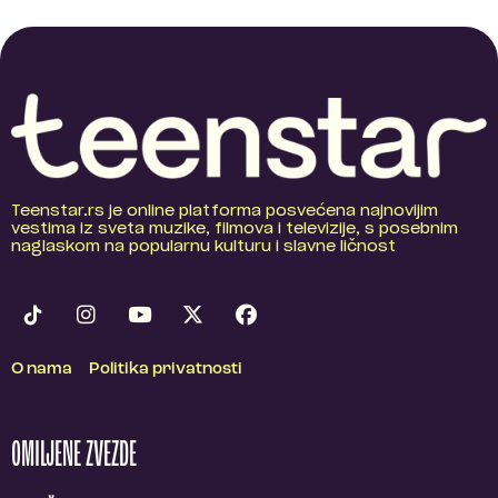
Teenstar.rs je online platforma posvećena najnovijim
vestima iz sveta muzike, filmova i televizije, s posebnim
naglaskom na popularnu kulturu i slavne ličnost
O nama
Politika privatnosti
OMILJENE ZVEZDE