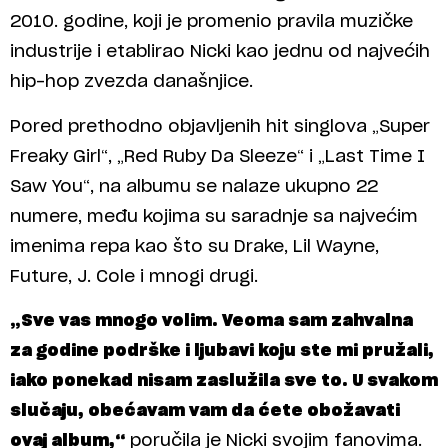
2010. godine, koji je promenio pravila muzičke
industrije i etablirao Nicki kao jednu od najvećih
hip-hop zvezda današnjice.
Pored prethodno objavljenih hit singlova „Super
Freaky Girl“, „Red Ruby Da Sleeze“ i „Last Time I
Saw You“, na albumu se nalaze ukupno 22
numere, među kojima su saradnje sa najvećim
imenima repa kao što su Drake, Lil Wayne,
Future, J. Cole i mnogi drugi.
„Sve vas mnogo volim. Veoma sam zahvalna
za godine podrške i ljubavi koju ste mi pružali,
iako ponekad nisam zaslužila sve to. U svakom
slučaju, obećavam vam da ćete obožavati
ovaj album,“
poručila je Nicki svojim fanovima.