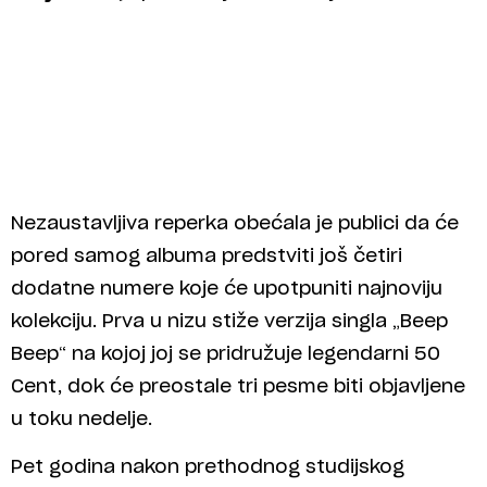
Nezaustavljiva reperka obećala je publici da će
pored samog albuma predstviti još četiri
dodatne numere koje će upotpuniti najnoviju
kolekciju. Prva u nizu stiže verzija singla „Beep
Beep“ na kojoj joj se pridružuje legendarni 50
Cent, dok će preostale tri pesme biti objavljene
u toku nedelje.
Pet godina nakon prethodnog studijskog