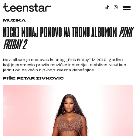
MUZIKA
NICKI MINAJ PONOVO NA TRONU ALBUMOM
PINK
FRIDAY 2
Novi album je nastavak kultnog „Pink Friday“ iz 2010. godine,
koji je promenio pravila muzičke industrije i etablirao Nicki kao
jednu od najvećih hip-hop zvezda današnjice.
PIŠE
PETAR ZIVKOVIC