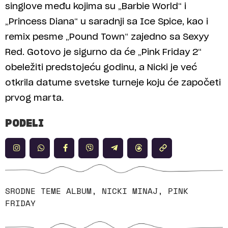
singlove među kojima su „Barbie World“ i
„Princess Diana“ u saradnji sa Ice Spice, kao i
remix pesme „Pound Town“ zajedno sa Sexyy
Red. Gotovo je sigurno da će „Pink Friday 2“
obeležiti predstojeću godinu, a Nicki je već
otkrila datume svetske turneje koju će započeti
prvog marta.
PODELI
SRODNE TEME
ALBUM
,
NICKI MINAJ
,
PINK
FRIDAY