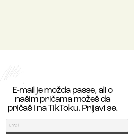
E-mail je možda passe, ali o
našim pričama možeš da
pričaš i na TikToku. Prijavi se.