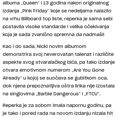
albuma „Queen“ i 13 godina nakon originalnog
izdanja „Pink Friday“ koje se nedeljama nalazilo
na vrhu Billboard top liste, reperka je sama sebi
postavila visoke standarde i velika očekivanja
koja je sada zvanično spremna da nadmaši!
Kao i do sada, Nicki novim albumom
demonstrira svoj neverovatan talenat i različite
aspekte svog stvaralačkog bića, pa tako izdanje
otvara emotivnom numerom „Are You Gone
Already“ u kojoj se suočava se gubitkom oca,
dok njena prepoznatljiva oštra lirika nije izostala
na singlovima „Barbie Dangerous“ i „FTCU“.
Reperka je za sobom imala napornu godinu, pa
je tako i pored rada na novom izdanju nizala hit