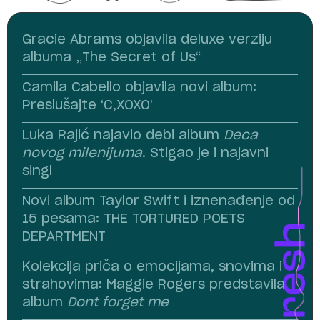
Gracie Abrams objavila deluxe verziju
albuma „The Secret of Us“
Camila Cabello objavila novi album:
Preslušajte ‘C,XOXO’
Luka Rajić najavio debi album
Deca
novog milenijuma
. Stigao je i najavni
singl
Novi album Taylor Swift i iznenađenje od
15 pesama: THE TORTURED POETS
DEPARTMENT
Kolekcija priča o emocijama, snovima i
strahovima: Maggie Rogers predstavila
album
Dont forget me