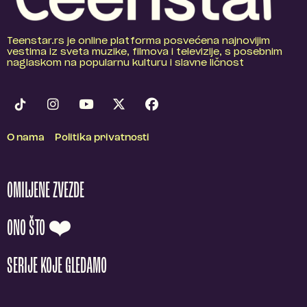
Teenstar.rs je online platforma posvećena najnovijim
vestima iz sveta muzike, filmova i televizije, s posebnim
naglaskom na popularnu kulturu i slavne ličnost
O nama
Politika privatnosti
OMILJENE ZVEZDE
ONO ŠTO ❤️
SERIJE KOJE GLEDAMO