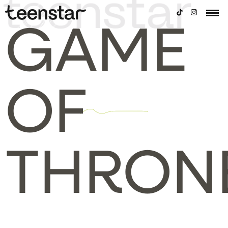
GAME
OF
THRON