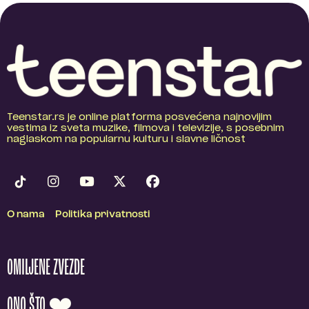
Teenstar.rs je online platforma posvećena najnovijim
vestima iz sveta muzike, filmova i televizije, s posebnim
naglaskom na popularnu kulturu i slavne ličnost
O nama
Politika privatnosti
OMILJENE ZVEZDE
ONO ŠTO ❤️