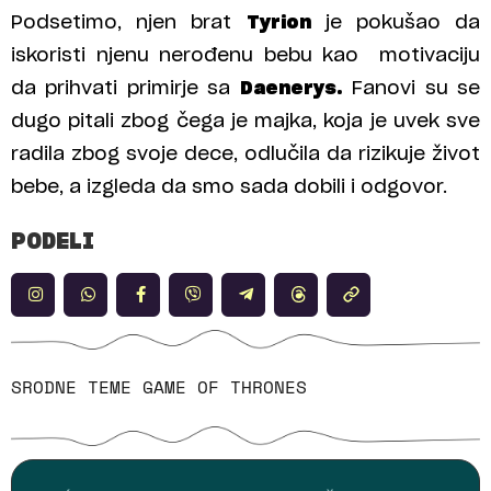
Podsetimo, njen brat
Tyrion
je pokušao da
iskoristi njenu nerođenu bebu kao motivaciju
da prihvati primirje sa
Daenerys.
Fanovi su se
dugo pitali zbog čega je majka, koja je uvek sve
radila zbog svoje dece, odlučila da rizikuje život
bebe, a izgleda da smo sada dobili i odgovor.
PODELI
SRODNE TEME
GAME OF THRONES