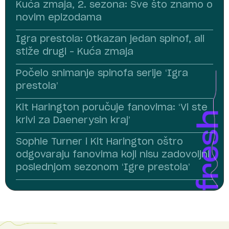
Kuća zmaja, 2. sezona: Sve što znamo o
novim epizodama
Igra prestola: Otkazan jedan spinof, ali
stiže drugi – Kuća zmaja
Počelo snimanje spinofa serije ‘Igra
prestola’
Kit Harington poručuje fanovima: ‘Vi ste
krivi za Daenerysin kraj’
Sophie Turner i Kit Harington oštro
odgovaraju fanovima koji nisu zadovoljni
poslednjom sezonom ‘Igre prestola’