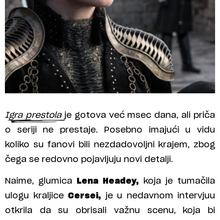
Igra prestola
je gotova već msec dana, ali priča
o seriji ne prestaje. Posebno imajući u vidu
koliko su fanovi bili nezdadovoljni krajem, zbog
čega se redovno pojavljuju novi detalji.
Naime, glumica
Lena Headey,
koja je tumačila
ulogu kraljice
Cersei,
je u nedavnom intervjuu
otkrila da su obrisali važnu scenu, koja bi