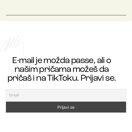
E-mail je možda passe, ali o
našim pričama možeš da
pričaš i na TikToku. Prijavi se.