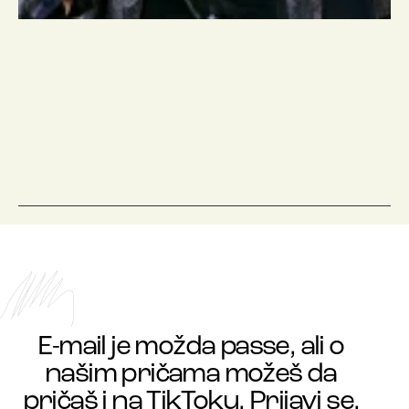
E-mail je možda passe, ali o
našim pričama možeš da
pričaš i na TikToku. Prijavi se.