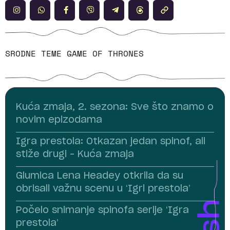
SRODNE TEME
GAME OF THRONES
Kuća zmaja, 2. sezona: Sve što znamo o
novim epizodama
Igra prestola: Otkazan jedan spinof, ali
stiže drugi – Kuća zmaja
Glumica Lena Headey otkrila da su
obrisali važnu scenu u ‘Igri prestola’
Počelo snimanje spinofa serije ‘Igra
prestola’