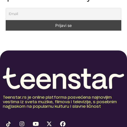
Teenstar.rs je online platforma posvećena najnovijim
vestima iz sveta muzike, filmova i televizije, s posebnim
naglaskom na popularnu kulturu i slavne ličnost