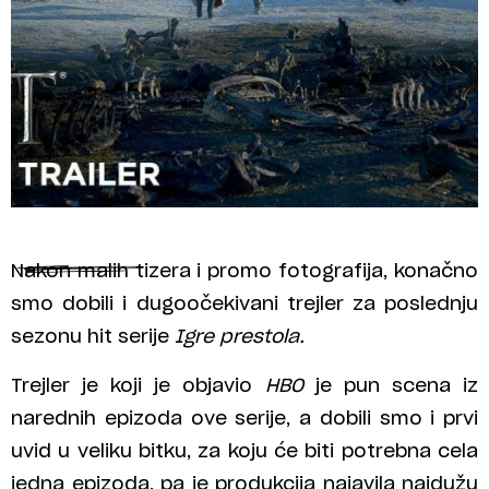
Nakon malih tizera i promo fotografija, konačno
smo dobili i dugoočekivani trejler za poslednju
sezonu hit serije
Igre prestola.
Trejler je koji je objavio
HBO
je pun scena iz
narednih epizoda ove serije, a dobili smo i prvi
uvid u veliku bitku, za koju će biti potrebna cela
jedna epizoda, pa je produkcija najavila najdužu