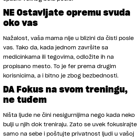
NE Ostavljate opremu svuda
oko vas
Nažalost, vaša mama nije u blizini da čisti posle
vas. Tako da, kada jednom završite sa
medicinkama ili tegovima, odložite ih na
propisano mesto. To je fer prema drugim
korisnicima, a i bitno je zbog bezbednosti.
DA Fokus na svom treningu,
ne tuđem
Ništa ljude ne čini nesigurnijima nego kada neko
bulji u njih dok treniraju. Zato se uvek fokusirajte
samo na sebe i poštujte privatnost ljudi u vašoj