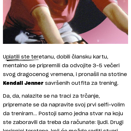
Uplatili ste teretanu, dobili člansku kartu,
mentalno se pripremili da odvojite 3-5 večeri
svog dragocenog vremena, i pronašli na stotine
Kendall Jenner
savršenih outfita za trening.
Da, da, nalazite se na traci za trčanje,
pripremate se da napravite svoj prvi selfi-volim
da treniram… Postoji samo jedna stvar na koju
ste zaboravili da treba da računate: ljudi. Drugi