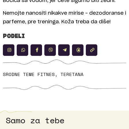
Bočica sa vodom, jer ćete sigurno biti žedni.
Nemojte nanositi nikakve mirise – dezodoranse i
parfeme, pre treninga. Koža treba da diše!
PODELI
SRODNE TEME
FITNES
,
TERETANA
Samo za tebe