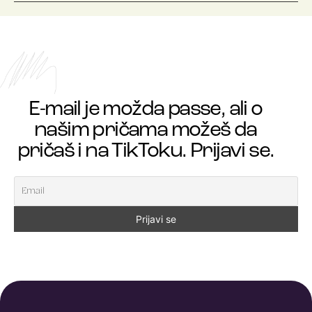
E-mail je možda passe, ali o
našim pričama možeš da
pričaš i na TikToku. Prijavi se.