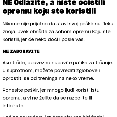
NE Odlazite, a niste očistili
opremu koju ste koristili
Nikome nije prijatno da stavi svoj peškir na fleku
znoja. Uvek obrišite za sobom opremu koju ste
koristili, jer će neko doći i posle vas.
NE ZABORAVITE
Ako trčite, obavezno nabavite patike za trčanje.
U suprotnom, možete povrediti zglobove i
oprostiti se od treninga na neko vreme.
Ponesite peškir, jer mnogo ljudi koristi istu
opremu, a vi ne želite da se razbolite ili
inficirate.