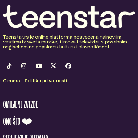
Teenstar.rs je online platforma posvećena najnovijim
vestima iz sveta muzike, filmova i televizije, s posebnim
naglaskom na popularnu kulturu i slavne ličnost
O nama
Politika privatnosti
OMILJENE ZVEZDE
ONO ŠTO ❤️