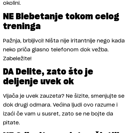
okolini.
NE Blebetanje tokom celog
treninga
Pažnja, brbljivci! Ništa nije iritantnije nego kada
neko priča glasno telefonom dok vežba.
Zabeležite!
DA Delite, zato što je
deljenje uvek ok
Vijača je uvek zauzeta? Ne šizite, smenjujte se
dok drugi odmara. Većina ljudi ovo razume i
izaći če vam u susret, zato se ne bojte da
pitate.