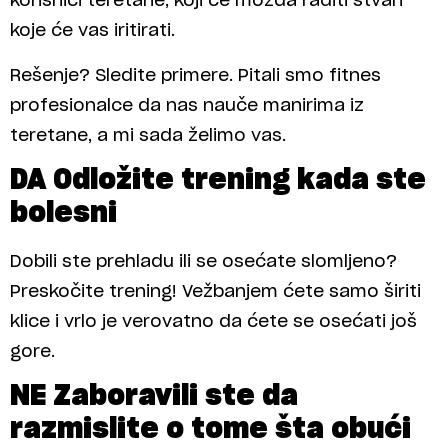
korisnici teretane, koji će možda raditi stvari
koje će vas iritirati.
Rešenje? Sledite primere. Pitali smo fitnes
profesionalce da nas nauče manirima iz
teretane, a mi sada želimo vas.
DA Odložite trening kada ste
bolesni
Dobili ste prehladu ili se osećate slomljeno?
Preskočite trening! Vežbanjem ćete samo širiti
klice i vrlo je verovatno da ćete se osećati još
gore.
NE Zaboravili ste da
razmislite o tome šta obući