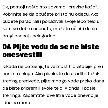
Ok, postoji nešto što zovemo “previše kože“.
Pobrinite se da obučete pristojnu odeću. Ako
budete paradirali i pokazivali svoje lepo telo u
kom se dobro osećate, možete učiniti da se
drugi osećaju nelagodno.
DA Pijte vodu da se ne biste
onesvestili
Nikada ne potcenjujte važnost hidratacije, pre i
posle treninga. Ako planirate da uradite težak
trening predveče, pijte mnogo vode preko dana
da biste pripremili svoje telo. A onda, i posle
treninga. Zapamtite, dve litre vode dnevno je
idealna mera.