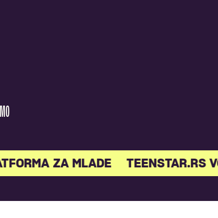
AMO
ATFORMA ZA MLADE
TEENSTAR.RS V