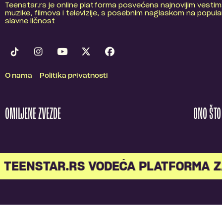
Teenstar.rs je online platforma posvećena najnovijim vestim
muzike, filmova i televizije, s posebnim naglaskom na popular
slavne ličnost
O nama
Politika privatnosti
OMILJENE ZVEZDE
ONO ŠT
TEENSTAR.RS VODEĆA PLATFORMA Z