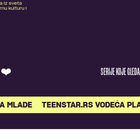
a iz sveta
nu kulturu i
O ❤️
SERIJE KOJE GLED
A MLADE
TEENSTAR.RS VODEĆA PL