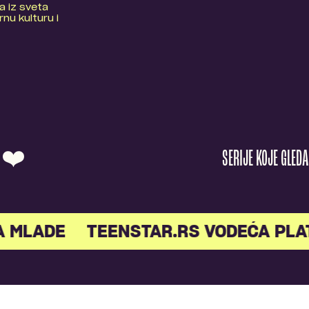
a iz sveta
nu kulturu i
O ❤️
SERIJE KOJE GLED
A MLADE
TEENSTAR.RS VODEĆA PLA