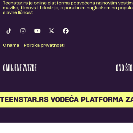
Teenstar.rs je online platforma posvećena najnovijim vestim
muzike, filmova i televizije, s posebnim naglaskom na popular
slavne ličnost
O nama
Politika privatnosti
OMILJENE ZVEZDE
ONO ŠT
TEENSTAR.RS VODEĆA PLATFORMA Z