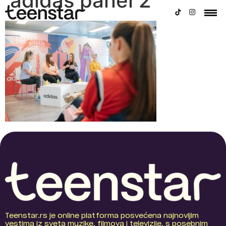
adidas panel 2
Teenstar.rs je online platforma posvećena najnovijim
vestima iz sveta muzike, filmova i televizije, s posebnim