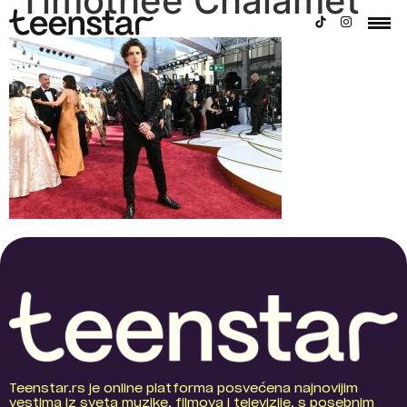
Timothee Chalamet
Teenstar.rs je online platforma posvećena najnovijim
vestima iz sveta muzike, filmova i televizije, s posebnim