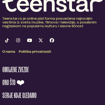
Teenstar.rs je online platforma posvećena najnovijim
vestima iz sveta muzike, filmova i televizije, s posebnim
naglaskom na popularnu kulturu i slavne ličnost
O nama
Politika privatnosti
OMILJENE ZVEZDE
ONO ŠTO ❤️
SERIJE KOJE GLEDAMO