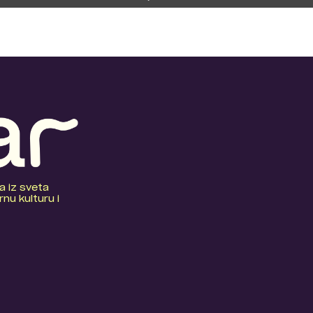
a iz sveta
nu kulturu i