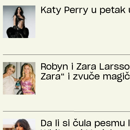
Katy Perry u petak u
Robyn i Zara Larsso
Zara“ i zvuče magi
Da li si čula pesmu 