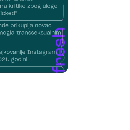
na kritike zbog uloge
Wicked“
nde prikuplja novac
mogla transseksualnim
lajkovanije Instagram
21. godini