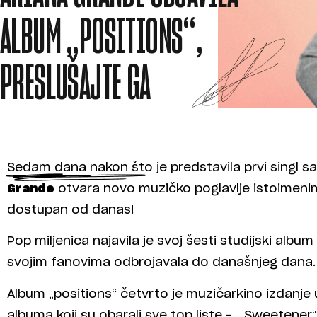
ALBUM „POSITIONS“,
PRESLUŠAJTE GA
Sedam dana nakon što je predstavila prvi singl s
Grande
otvara novo muzičko poglavlje istoimeni
dostupan od danas!
Pop miljenica najavila je svoj šesti studijski alb
svojim fanovima odbrojavala do današnjeg dana.
Album „positions“ četvrto je muzičarkino izdanje
albuma koji su obarali sve top liste – „Sweetener“ i