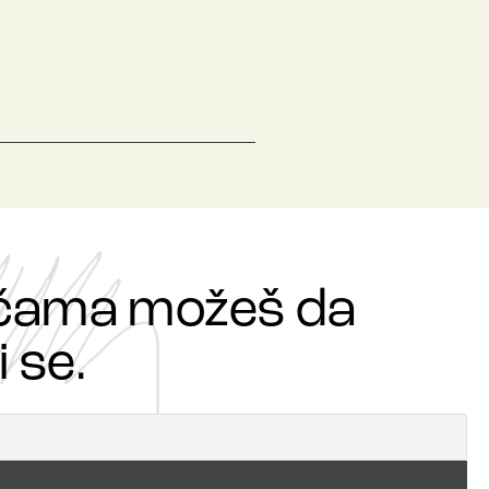
ričama možeš da
 se.