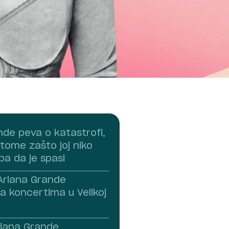
nde peva o katastrofi,
tome zašto joj niko
ba da je spasi
 Ariana Grande
a koncertima u Velikoj
riana Grande