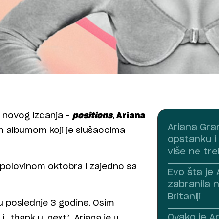
a novog izdanja –
positions
,
Ariana
Ariana Gra
m albumom koji je slušaocima
opstanku i 
više ne tre
um polovinom oktobra i zajedno sa
Evo šta je
zabranila n
Britaniji
 u poslednje 3 godine. Osim
Ovako je A
 „thank u, next“, Ariana je u