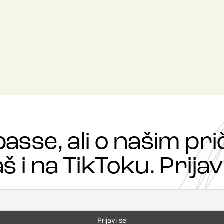
passe, ali o našim p
š i na TikToku. Prijavi