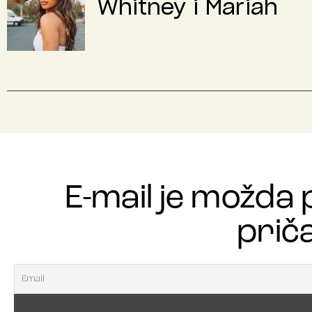
Whitney i Mariah
E-mail je možda 
priča