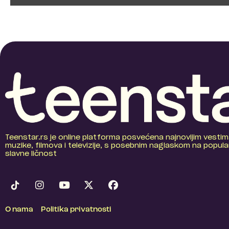
Teenstar.rs je online platforma posvećena najnovijim vestim
muzike, filmova i televizije, s posebnim naglaskom na popular
slavne ličnost
O nama
Politika privatnosti