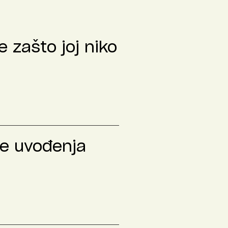
 zašto joj niko
le uvođenja