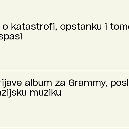
o katastrofi, opstanku i tome
spasi
prijave album za Grammy, pos
azijsku muziku