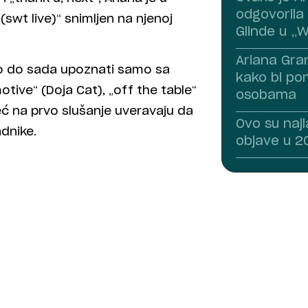
odgovorila 
swt live)“ snimljen na njenoj
Glinde u „
Ariana Gra
mo do sada upoznati samo sa
kako bi po
tive“ (Doja Cat), „off the table“
osobama
već na prvo slušanje uveravaju da
Ovo su naj
dnike.
objave u 20