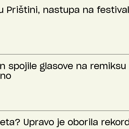
 Prištini, nastupa na festiva
n spojile glasove na remiksu 
čno
leta? Upravo je oborila rekord