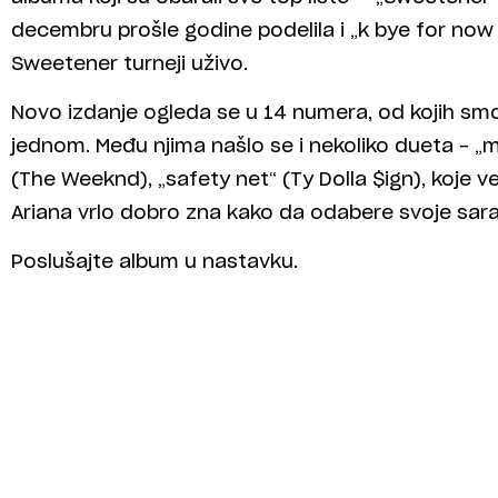
decembru prošle godine podelila i „k bye for now (
Sweetener turneji uživo.
Novo izdanje ogleda se u 14 numera, od kojih s
jednom. Među njima našlo se i nekoliko dueta – „mo
(The Weeknd), „safety net“ (Ty Dolla $ign), koje 
Ariana vrlo dobro zna kako da odabere svoje sara
Poslušajte album u nastavku.