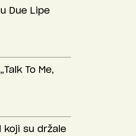
lu Due Lipe
„Talk To Me,
 koji su držale