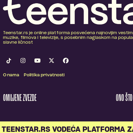
Teenstar.rs je online platforma posvećena najnovijim vestim
muzike, filmova i televizije, s posebnim naglaskom na popular
slavne ličnost
O nama
Politika privatnosti
OMILJENE ZVEZDE
ONO ŠT
TEENSTAR.RS VODEĆA PLATFORMA Z