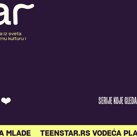
a iz sveta
nu kulturu i
O ❤️
SERIJE KOJE GLED
A MLADE
TEENSTAR.RS VODEĆA PL