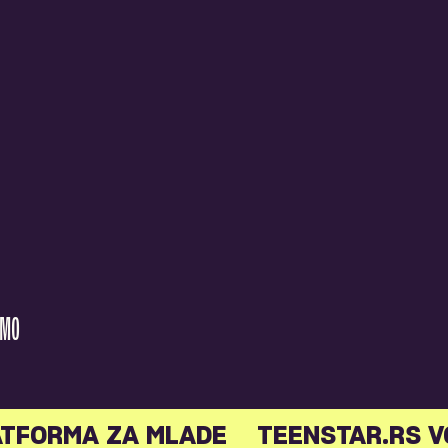
AMO
ATFORMA ZA MLADE
TEENSTAR.RS V