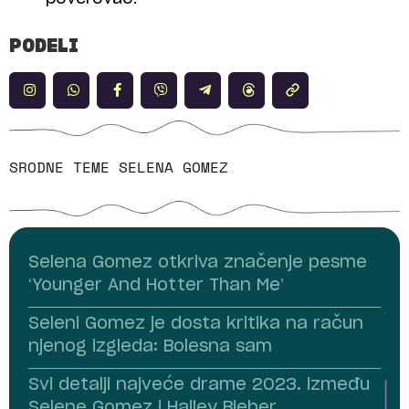
PODELI
SRODNE TEME
SELENA GOMEZ
Selena Gomez otkriva značenje pesme
‘Younger And Hotter Than Me’
Seleni Gomez je dosta kritika na račun
njenog izgleda: Bolesna sam
Svi detalji najveće drame 2023. između
Selene Gomez i Hailey Bieber