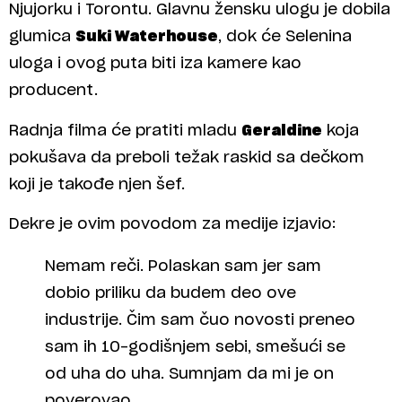
Njujorku i Torontu. Glavnu žensku ulogu je dobila
glumica
Suki Waterhouse
, dok će Selenina
uloga i ovog puta biti iza kamere kao
producent.
Radnja filma će pratiti mladu
Geraldine
koja
pokušava da preboli težak raskid sa dečkom
koji je takođe njen šef.
Dekre je ovim povodom za medije izjavio:
Nemam reči. Polaskan sam jer sam
dobio priliku da budem deo ove
industrije. Čim sam čuo novosti preneo
sam ih 10-godišnjem sebi, smešući se
od uha do uha. Sumnjam da mi je on
poverovao.