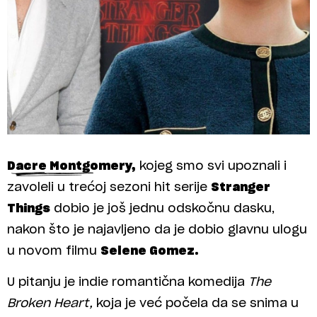
Dacre Montgomery,
kojeg smo svi upoznali i
zavoleli u trećoj sezoni hit serije
Stranger
Things
dobio je još jednu odskočnu dasku,
nakon što je najavljeno da je dobio glavnu ulogu
u novom filmu
Selene Gomez.
U pitanju je indie romantična komedija
The
Broken Heart,
koja je već počela da se snima u