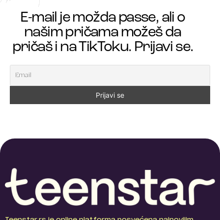
E-mail je možda passe, ali o
našim pričama možeš da
pričaš i na TikToku. Prijavi se.