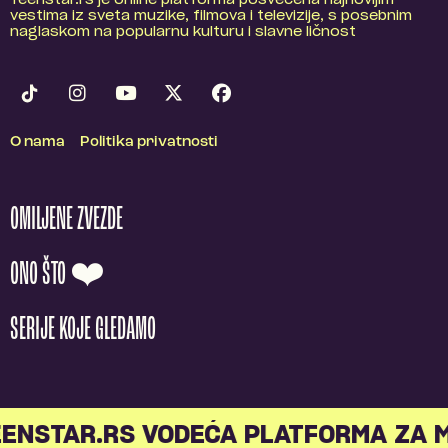
Teenstar.rs je online platforma posvećena najnovijim
vestima iz sveta muzike, filmova i televizije, s posebnim
naglaskom na popularnu kulturu i slavne ličnost
O nama
Politika privatnosti
OMILJENE ZVEZDE
ONO ŠTO ❤️
SERIJE KOJE GLEDAMO
NSTAR.RS VODEĆA PLATFORMA ZA ML