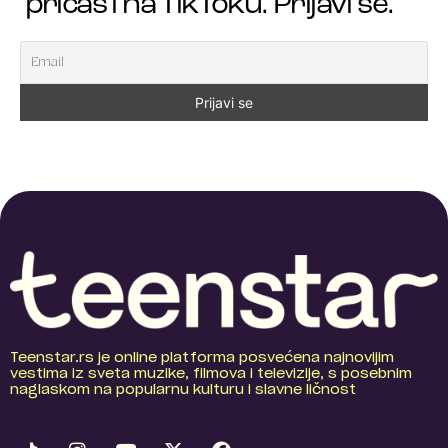
pričaš i na TikToku. Prijavi se.
Teenstar.rs je online platforma posvećena najnovijim
vestima iz sveta muzike, filmova i televizije, s posebnim
naglaskom na popularnu kulturu i slavne ličnost