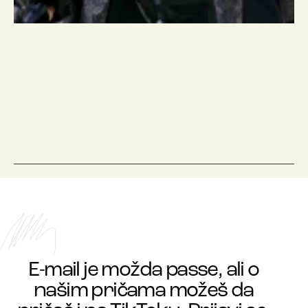
E-mail je možda passe, ali o
našim pričama možeš da