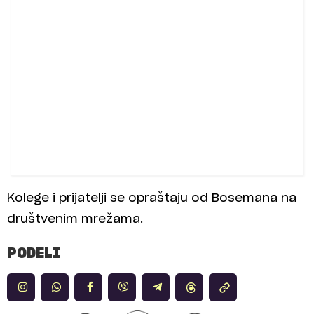
Kolege i prijatelji se opraštaju od Bosemana na
društvenim mrežama.
PODELI