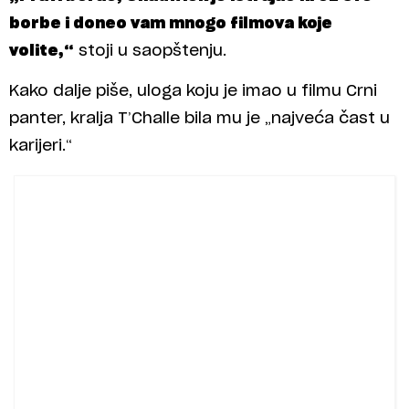
borbe i doneo vam mnogo filmova koje
volite,“
stoji u saopštenju.
Kako dalje piše, uloga koju je imao u filmu Crni
panter, kralja T’Challe bila mu je „najveća čast u
karijeri.“