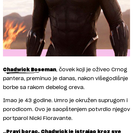
Chadwick Boseman
, čovek koji je oživeo Crnog
pantera, preminuo je danas, nakon višegodišnje
borbe sa rakom debelog creva.
Imao je 43 godine. Umro je okružen suprugom i
porodicom. Ovo je saopštenjem potvrdio njegov
portparol Nicki Fioravante.
„Pravi borac, Chadwick je istrajao kroz sve