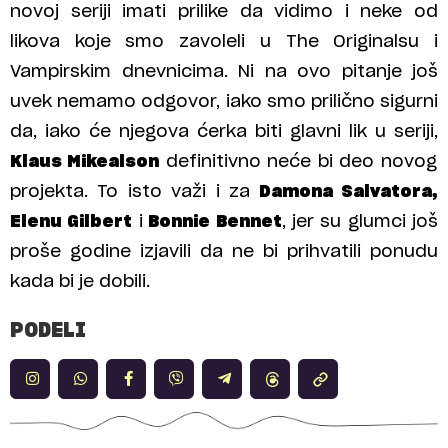
novoj seriji imati prilike da vidimo i neke od
likova koje smo zavoleli u The Originalsu i
Vampirskim dnevnicima. Ni na ovo pitanje još
uvek nemamo odgovor, iako smo prilično sigurni
da, iako će njegova ćerka biti glavni lik u seriji,
Klaus Mikealson
definitivno neće bi deo novog
projekta. To isto važi i za
Damona Salvatora,
Elenu Gilbert
i
Bonnie Bennet
, jer su glumci još
proše godine izjavili da ne bi prihvatili ponudu
kada bi je dobili.
PODELI