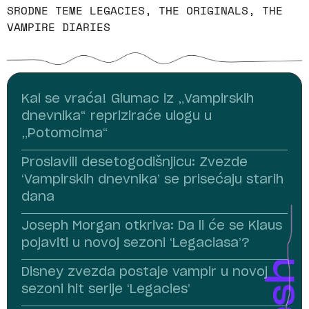
SRODNE TEME
LEGACIES
,
THE ORIGINALS
,
THE
VAMPIRE DIARIES
Kai se vraća! Glumac iz „Vampirskih
dnevnika“ repriziraće ulogu u
„Potomcima“
Proslavili desetogodišnjicu: Zvezde
‘Vampirskih dnevnika’ se prisećaju starih
dana
Joseph Morgan otkriva: Da li će se Klaus
pojaviti u novoj sezoni ‘Legaciasa’?
Disney zvezda postaje vampir u novoj
sezoni hit serije ‘Legacies’