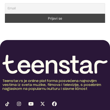
Teenstar.rs je online platforma posvećena najnovijim
vestima iz sveta muzike, filmova i televizije, s posebnim
naglaskom na popularnu kulturu i slavne ličnost