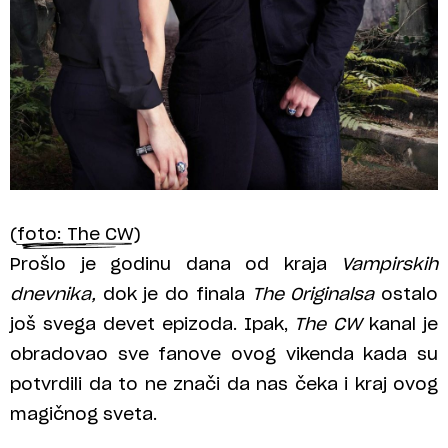
(foto: The CW)
Prošlo je godinu dana od kraja
Vampirskih
dnevnika,
dok je do finala
The Originalsa
ostalo
još svega devet epizoda. Ipak,
The CW
kanal je
obradovao sve fanove ovog vikenda kada su
potvrdili da to ne znači da nas čeka i kraj ovog
magičnog sveta.