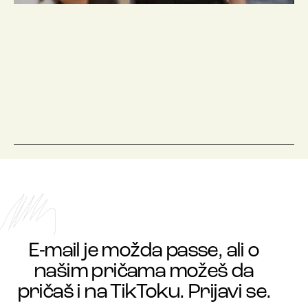
E-mail je možda passe, ali o
našim pričama možeš da
pričaš i na TikToku. Prijavi se.