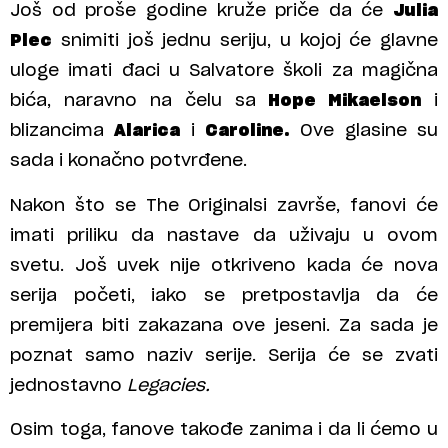
Još od proše godine kruže priče da će
Julia
Plec
snimiti još jednu seriju, u kojoj će glavne
uloge imati đaci u Salvatore školi za magična
bića, naravno na čelu sa
Hope Mikaelson
i
blizancima
Alarica
i
Caroline.
Ove glasine su
sada i konačno potvrđene.
Nakon što se The Originalsi završe, fanovi će
imati priliku da nastave da uživaju u ovom
svetu. Još uvek nije otkriveno kada će nova
serija početi, iako se pretpostavlja da će
premijera biti zakazana ove jeseni. Za sada je
poznat samo naziv serije. Serija će se zvati
jednostavno
Legacies.
Osim toga, fanove takođe zanima i da li ćemo u