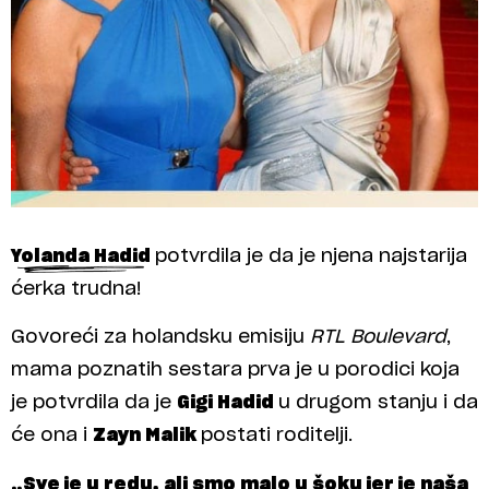
Yolanda Hadid
potvrdila je da je njena najstarija
ćerka trudna!
Govoreći za holandsku emisiju
RTL Boulevard
,
mama poznatih sestara prva je u porodici koja
je potvrdila da je
Gigi Hadid
u drugom stanju i da
će ona i
Zayn Malik
postati roditelji.
„Sve je u redu, ali smo malo u šoku jer je naša