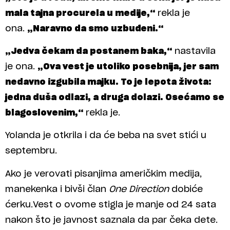
mala tajna procurela u medije,“
rekla je
ona.
„Naravno da smo uzbuđeni.“
„Jedva čekam da postanem baka,“
nastavila
je ona.
„Ova vest je utoliko posebnija, jer sam
nedavno izgubila majku. To je lepota života:
jedna duša odlazi, a druga dolazi. Osećamo se
blagoslovenim,“
rekla je.
Yolanda je otkrila i da će beba na svet stići u
septembru.
Ako je verovati pisanjima američkim medija,
manekenka i bivši član
One Direction
dobiće
ćerku.Vest o ovome stigla je manje od 24 sata
nakon što je javnost saznala da par čeka dete.