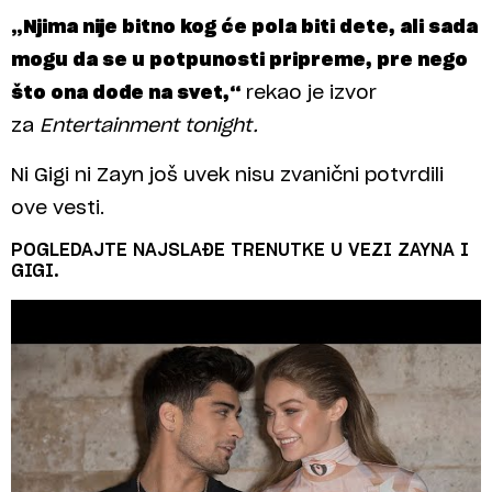
„Njima nije bitno kog će pola biti dete, ali sada
mogu da se u potpunosti pripreme, pre nego
što ona dođe na svet,“
rekao je izvor
za
Entertainment tonight.
Ni Gigi ni Zayn još uvek nisu zvanični potvrdili
ove vesti.
POGLEDAJTE NAJSLAĐE TRENUTKE U VEZI ZAYNA I
GIGI.