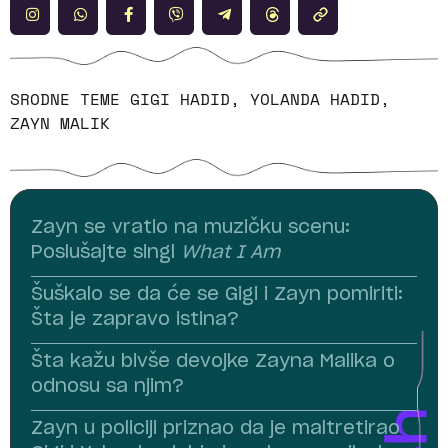
SRODNE TEME
GIGI HADID
,
YOLANDA HADID
,
ZAYN MALIK
Zayn se vratio na muzičku scenu:
Poslušajte singl
What I Am
Šuškalo se da će se Gigi i Zayn pomiriti:
Šta je zapravo istina?
Šta kažu bivše devojke Zayna Malika o
odnosu sa njim?
Zayn u policiji priznao da je maltretirao