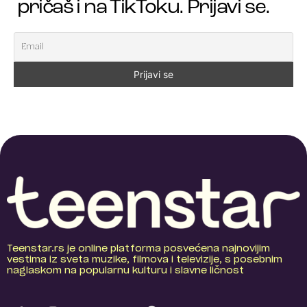
pričaš i na TikToku. Prijavi se.
Teenstar.rs je online platforma posvećena najnovijim
vestima iz sveta muzike, filmova i televizije, s posebnim
naglaskom na popularnu kulturu i slavne ličnost