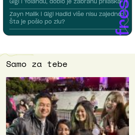
Gigi i Yolandu, dobio je zabranu prilaska
Zayn Malik i Gigi Hadid više nisu zajedno:
Šta je pošlo po zlu?
Samo za tebe