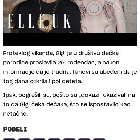
Proteklog vikenda, Gigi je u društvu dečka i
porodice proslavila 25. rođendan, a nakon
informacije da je trudna, fanovi su ubeđeni da je
tog dana otkrila i pol deteta.
Ipak, pogrešili su, pošto su „dokazi“ ukazivali na
to da Gigi čeka dečaka, što se ispostavilo kao
netačno.
PODELI