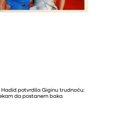
 Hadid potvrdila Giginu trudnoću:
ekam da postanem baka