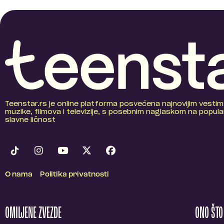
Teenstar.rs je online platforma posvećena najnovijim vestim
muzike, filmova i televizije, s posebnim naglaskom na popular
slavne ličnost
O nama
Politika privatnosti
OMILJENE ZVEZDE
ONO ŠT