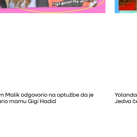
n Malik odgovorio na optužbe da je
Yolanda
rio mamu Gigi Hadid
Jedva č