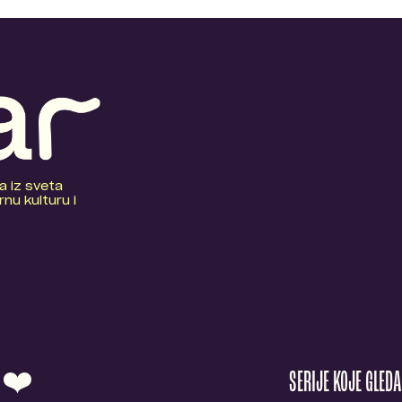
a iz sveta
nu kulturu i
O ❤️
SERIJE KOJE GLED