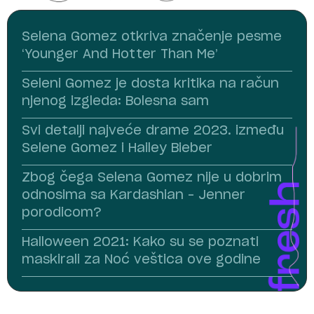
Selena Gomez otkriva značenje pesme
‘Younger And Hotter Than Me’
Seleni Gomez je dosta kritika na račun
njenog izgleda: Bolesna sam
Svi detalji najveće drame 2023. između
Selene Gomez i Hailey Bieber
Zbog čega Selena Gomez nije u dobrim
odnosima sa Kardashian – Jenner
porodicom?
Halloween 2021: Kako su se poznati
maskirali za Noć veštica ove godine