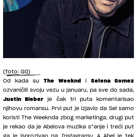
(foto: GQ)
Od kada su
The Weeknd
i
Selena Gomez
ozvaničili svoju vezu u januaru, pa sve do sada,
Justin Bieber
je čak tri puta komentarisao
njihovu romansu. Prvi put je izjavio da Sel samo
koristi The Weeknda zbog marketinga, drugi put
je rekao da je Abelova muzika s*anje i treći put
ga je isprozivao na
Instagramu.
A Abel je tek