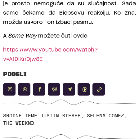
je prosto nemoguće da su slučajnost. Sada
samo čekamo da Biebsovu reakciju. Ko zna,
možda uskoro i on izbaci pesmu.
A
Some Way
možete čuti ovde:
https://www.youtube.com/watch?
v=AfDlKn9jw8E
PODELI
SRODNE TEME
JUSTIN BIEBER
,
SELENA GOMEZ
,
THE WEEKND