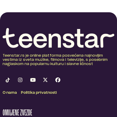
Teenstar.rs je online platforma posvećena najnovijim
vestima iz sveta muzike, filmova i televizije, s posebnim
naglaskom na popularnu kulturu i slavne ličnost
O nama
Politika privatnosti
OMILJENE ZVEZDE