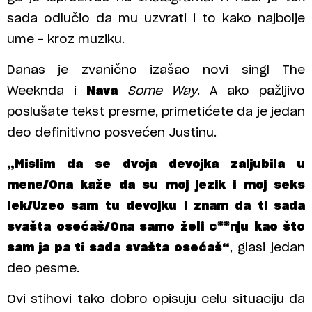
sada odlučio da mu uzvrati i to kako najbolje
ume – kroz muziku.
Danas je zvanično izašao novi singl The
Weeknda i
Nava
Some Way
. A ako pažljivo
poslušate tekst presme, primetićete da je jedan
deo definitivno posvećen Justinu.
„Mislim da se dvoja devojka zaljubila u
mene/Ona kaže da su moj jezik i moj seks
lek/Uzeo sam tu devojku i znam da ti sada
svašta osećaš/Ona samo želi c**nju kao što
sam ja pa ti sada svašta osećaš“
, glasi jedan
deo pesme.
Ovi stihovi tako dobro opisuju celu situaciju da