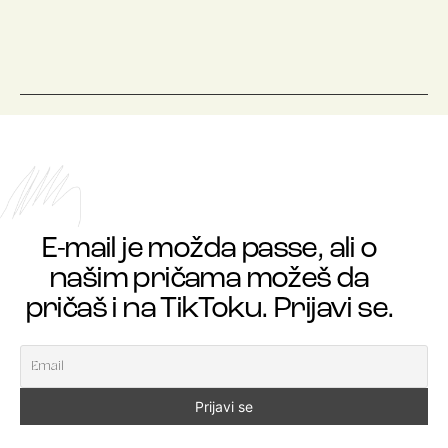
E-mail je možda passe, ali o
našim pričama možeš da
pričaš i na TikToku. Prijavi se.