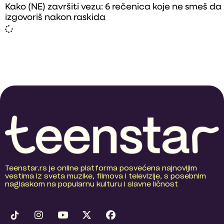
Kako (NE) završiti vezu: 6 rečenica koje ne smeš da
izgovoriš nakon raskida
Teenstar.rs je online platforma posvećena najnovijim
vestima iz sveta muzike, filmova i televizije, s posebnim
naglaskom na popularnu kulturu i slavne ličnost