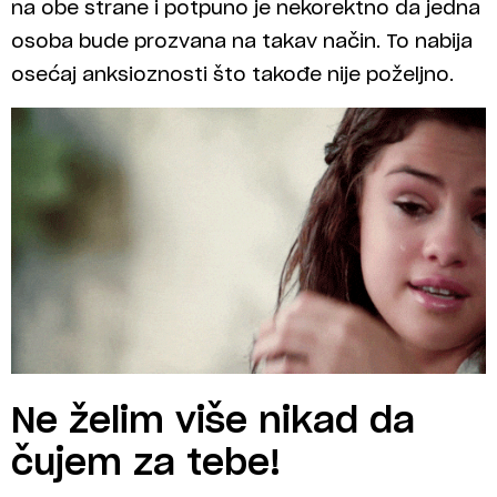
na obe strane i potpuno je nekorektno da jedna
osoba bude prozvana na takav način. To nabija
osećaj anksioznosti što takođe nije poželjno.
Ne želim više nikad da
čujem za tebe!