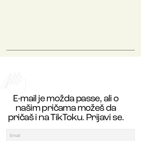
E-mail je možda passe, ali o
našim pričama možeš da
pričaš i na TikToku. Prijavi se.