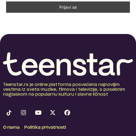
Teenstar.rs je online platforma posvećena najnovijim
vestima iz sveta muzike, filmova i televizije, s posebnim
naglaskom na popularnu kulturu i slavne ličnost
O nama
Politika privatnosti