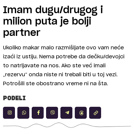
Imam dugu/drugog i
milion puta je bolji
partner
Ukoliko makar malo razmišljate ovo vam neće
izaći iz ustiju. Nema potrebe da dečku/devojci
to natrljavate na nos. Ako ste već imali
„rezervu“ onda niste ni trebali biti u toj vezi.
Potrošili ste obostrano vreme ni na šta.
PODELI