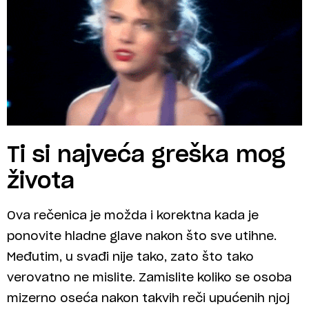
Ti si najveća greška mog
života
Ova rečenica je možda i korektna kada je
ponovite hladne glave nakon što sve utihne.
Međutim, u svađi nije tako, zato što tako
verovatno ne mislite. Zamislite koliko se osoba
mizerno oseća nakon takvih reči upućenih njoj