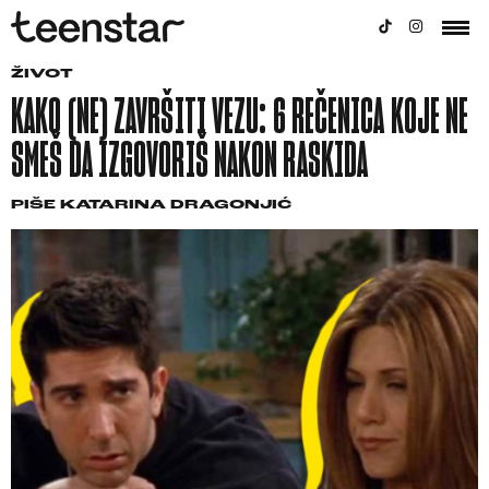
ŽIVOT
KAKO (NE) ZAVRŠITI VEZU: 6 REČENICA KOJE NE
SMEŠ DA IZGOVORIŠ NAKON RASKIDA
PIŠE
KATARINA DRAGONJIĆ