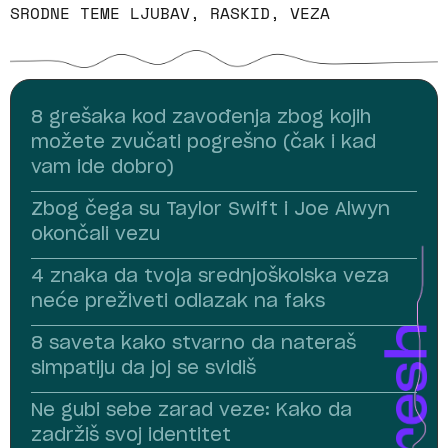
SRODNE TEME
LJUBAV
,
RASKID
,
VEZA
8 grešaka kod zavođenja zbog kojih
možete zvučati pogrešno (čak i kad
vam ide dobro)
Zbog čega su Taylor Swift i Joe Alwyn
okončali vezu
4 znaka da tvoja srednjoškolska veza
neće preživeti odlazak na faks
8 saveta kako stvarno da nateraš
simpatiju da joj se svidiš
Ne gubi sebe zarad veze: Kako da
zadržiš svoj identitet