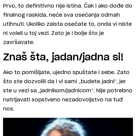
Prvo, to definitivno nije istina. Čak i ako dođe do
finalnog raskida, neće sva osećanja odmah
utihnuti. Ukoliko zaista osećate to, onda vi niste
ni voleli u toj vezi. Zato je i bolje što je
završavate.
Znaš šta, jadan/jadna si!
Ako to pomišljate, ujedno spuštate i sebe. Zato
što ste dozvolili da i vi sami „budete jadni“, jer
ste u vezi sa „jadnikom/jadnicom“. Nije potrebno
natrljavati sopstveno nezadovoljstvo na tuđ
nos.