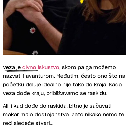
Veza je
divno iskustvo
, skoro pa ga možemo
nazvati i avanturom. Međutim, često ono što na
početku deluje idealno nije tako do kraja. Kada
veza dođe kraju, približavamo se raskidu.
Ali, i kad dođe do raskida, bitno je sačuvati
makar malo dostojanstva. Zato nikako nemojte
reći sledeće stvari…