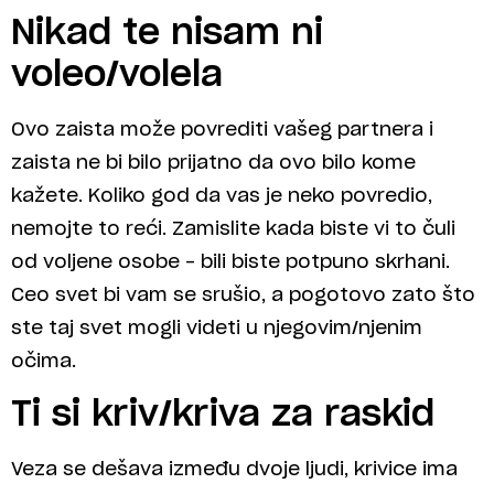
Nikad te nisam ni
voleo/volela
Ovo zaista može povrediti vašeg partnera i
zaista ne bi bilo prijatno da ovo bilo kome
kažete. Koliko god da vas je neko povredio,
nemojte to reći. Zamislite kada biste vi to čuli
od voljene osobe – bili biste potpuno skrhani.
Ceo svet bi vam se srušio, a pogotovo zato što
ste taj svet mogli videti u njegovim/njenim
očima.
Ti si kriv/kriva za raskid
Veza se dešava između dvoje ljudi, krivice ima