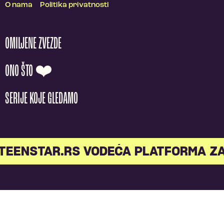
O nama
Politika privatnosti
OMILJENE ZVEZDE
ONO ŠTO ❤️
SERIJE KOJE GLEDAMO
EENSTAR.RS VODEĆA PLATFORMA ZA