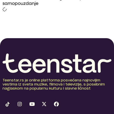
samopouzdanje
Teenstar.rs je online platforma posvećena najnovijim
vestima iz sveta muzike, filmova i televizije, s posebnim
naglaskom na popularnu kulturu i slavne ličnost