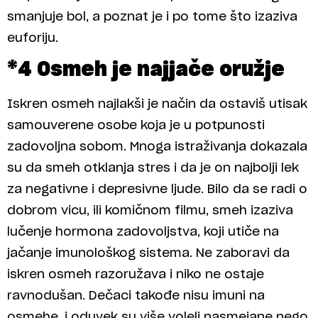
smanjuje bol, a poznat je i po tome što izaziva
euforiju.
*4 Osmeh je najjače oružje
Iskren osmeh najlakši je način da ostaviš utisak
samouverene osobe koja je u potpunosti
zadovoljna sobom. Mnoga istraživanja dokazala
su da smeh otklanja stres i da je on najbolji lek
za negativne i depresivne ljude. Bilo da se radi o
dobrom vicu, ili komičnom filmu, smeh izaziva
lučenje hormona zadovoljstva, koji utiče na
jačanje imunološkog sistema. Ne zaboravi da
iskren osmeh razoružava i niko ne ostaje
ravnodušan. Dečaci takođe nisu imuni na
osmehe, i oduvek su više voleli nasmejane nego