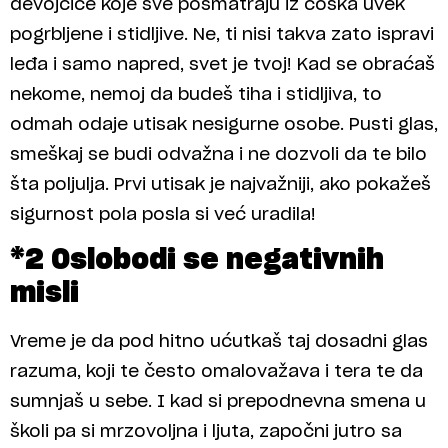
devojčice koje sve posmatraju iz ćoška uvek
pogrbljene i stidljive. Ne, ti nisi takva zato ispravi
leđa i samo napred, svet je tvoj! Kad se obraćaš
nekome, nemoj da budeš tiha i stidljiva, to
odmah odaje utisak nesigurne osobe. Pusti glas,
smeškaj se budi odvažna i ne dozvoli da te bilo
šta poljulja. Prvi utisak je najvažniji, ako pokažeš
sigurnost pola posla si već uradila!
*2 Oslobodi se negativnih
misli
Vreme je da pod hitno ućutkaš taj dosadni glas
razuma, koji te često omalovažava i tera te da
sumnjaš u sebe. I kad si prepodnevna smena u
školi pa si mrzovoljna i ljuta, započni jutro sa