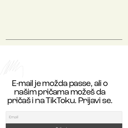
E-mail je možda passe, ali o
našim pričama možeš da
pričaš i na TikToku. Prijavi se.