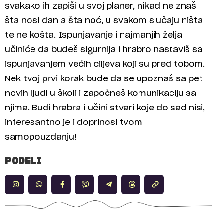
svakako ih zapiši u svoj planer, nikad ne znaš
šta nosi dan a šta noć, u svakom slučaju ništa
te ne košta. Ispunjavanje i najmanjih želja
učiniće da budeš sigurnija i hrabro nastaviš sa
ispunjavanjem većih ciljeva koji su pred tobom.
Nek tvoj prvi korak bude da se upoznaš sa pet
novih ljudi u školi i započneš komunikaciju sa
njima. Budi hrabra i učini stvari koje do sad nisi,
interesantno je i doprinosi tvom
samopouzdanju!
PODELI