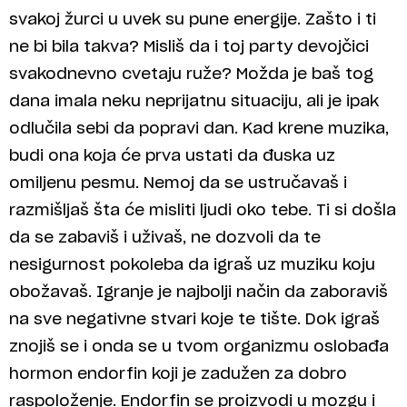
svakoj žurci u uvek su pune energije. Zašto i ti
ne bi bila takva? Misliš da i toj party devojčici
svakodnevno cvetaju ruže? Možda je baš tog
dana imala neku neprijatnu situaciju, ali je ipak
odlučila sebi da popravi dan. Kad krene muzika,
budi ona koja će prva ustati da đuska uz
omiljenu pesmu. Nemoj da se ustručavaš i
razmišljaš šta će misliti ljudi oko tebe. Ti si došla
da se zabaviš i uživaš, ne dozvoli da te
nesigurnost pokoleba da igraš uz muziku koju
obožavaš. Igranje je najbolji način da zaboraviš
na sve negativne stvari koje te tište. Dok igraš
znojiš se i onda se u tvom organizmu oslobađa
hormon endorfin koji je zadužen za dobro
raspoloženje. Endorfin se proizvodi u mozgu i