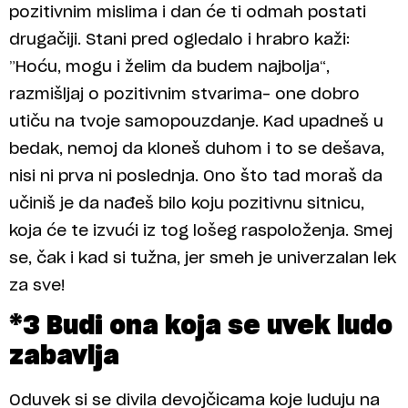
pozitivnim mislima i dan će ti odmah postati
drugačiji. Stani pred ogledalo i hrabro kaži:
”Hoću, mogu i želim da budem najbolja“,
razmišljaj o pozitivnim stvarima- one dobro
utiču na tvoje samopouzdanje. Kad upadneš u
bedak, nemoj da kloneš duhom i to se dešava,
nisi ni prva ni poslednja. Ono što tad moraš da
učiniš je da nađeš bilo koju pozitivnu sitnicu,
koja će te izvući iz tog lošeg raspoloženja. Smej
se, čak i kad si tužna, jer smeh je univerzalan lek
za sve!
*3 Budi ona koja se uvek ludo
zabavlja
Oduvek si se divila devojčicama koje luduju na