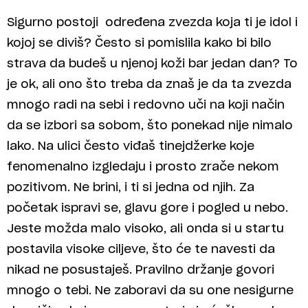
Sigurno postoji određena zvezda koja ti je idol i
kojoj se diviš? Često si pomislila kako bi bilo
strava da budeš u njenoj koži bar jedan dan? To
je ok, ali ono što treba da znaš je da ta zvezda
mnogo radi na sebi i redovno uči na koji način
da se izbori sa sobom, što ponekad nije nimalo
lako. Na ulici često viđaš tinejdžerke koje
fenomenalno izgledaju i prosto zrače nekom
pozitivom. Ne brini, i ti si jedna od njih. Za
početak ispravi se, glavu gore i pogled u nebo.
Jeste možda malo visoko, ali onda si u startu
postavila visoke ciljeve, što će te navesti da
nikad ne posustaješ. Pravilno držanje govori
mnogo o tebi. Ne zaboravi da su one nesigurne