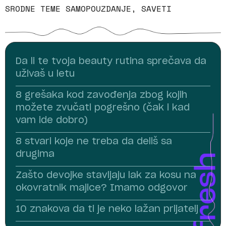
SRODNE TEME
SAMOPOUZDANJE
,
SAVETI
Da li te tvoja beauty rutina sprečava da
uživaš u letu
8 grešaka kod zavođenja zbog kojih
možete zvučati pogrešno (čak i kad
vam ide dobro)
8 stvari koje ne treba da deliš sa
drugima
Zašto devojke stavljaju lak za kosu na
okovratnik majice? Imamo odgovor
10 znakova da ti je neko lažan prijatelj