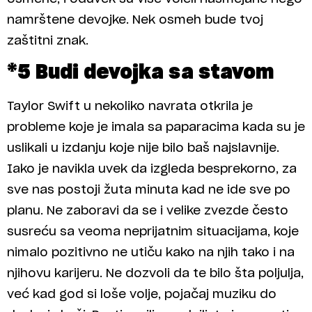
namrštene devojke. Nek osmeh bude tvoj
zaštitni znak.
*5 Budi devojka sa stavom
Taylor Swift u nekoliko navrata otkrila je
probleme koje je imala sa paparacima kada su je
uslikali u izdanju koje nije bilo baš najslavnije.
Iako je navikla uvek da izgleda besprekorno, za
sve nas postoji žuta minuta kad ne ide sve po
planu. Ne zaboravi da se i velike zvezde često
susreću sa veoma neprijatnim situacijama, koje
nimalo pozitivno ne utiču kako na njih tako i na
njihovu karijeru. Ne dozvoli da te bilo šta poljulja,
već kad god si loše volje, pojačaj muziku do