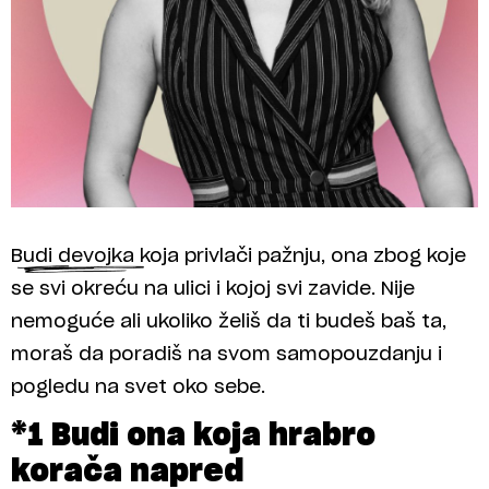
Budi devojka koja privlači pažnju, ona zbog koje
se svi okreću na ulici i kojoj svi zavide. Nije
nemoguće ali ukoliko želiš da ti budeš baš ta,
moraš da poradiš na svom samopouzdanju i
pogledu na svet oko sebe.
*1 Budi ona koja hrabro
korača napred