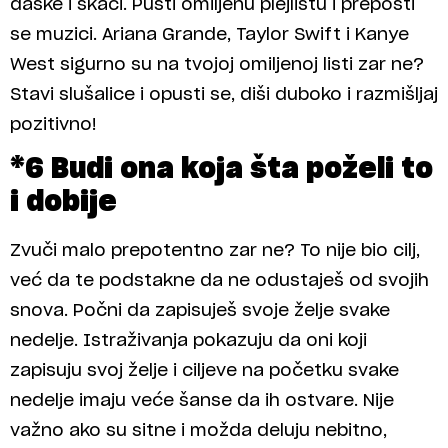
daske i skači. Pusti omiljenu plejlistu i preposti
se muzici. Ariana Grande, Taylor Swift i Kanye
West sigurno su na tvojoj omiljenoj listi zar ne?
Stavi slušalice i opusti se, diši duboko i razmišljaj
pozitivno!
*6 Budi ona koja šta poželi to
i dobije
Zvuči malo prepotentno zar ne? To nije bio cilj,
već da te podstakne da ne odustaješ od svojih
snova. Počni da zapisuješ svoje želje svake
nedelje. Istraživanja pokazuju da oni koji
zapisuju svoj želje i ciljeve na početku svake
nedelje imaju veće šanse da ih ostvare. Nije
važno ako su sitne i možda deluju nebitno,