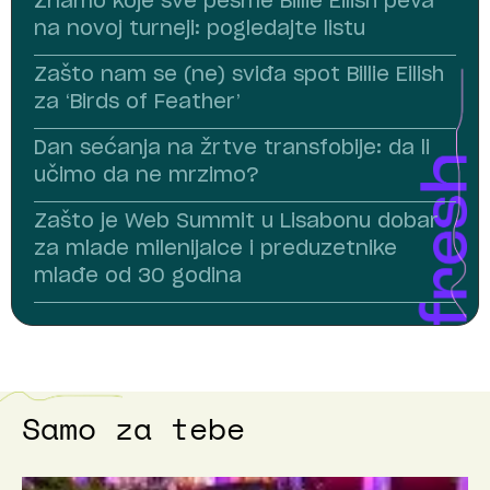
Znamo koje sve pesme Billie Eilish peva
na novoj turneji: pogledajte listu
Zašto nam se (ne) sviđa spot Billie Eilish
za ‘Birds of Feather’
Dan sećanja na žrtve transfobije: da li
učimo da ne mrzimo?
Zašto je Web Summit u Lisabonu dobar
za mlade milenijalce i preduzetnike
mlađe od 30 godina
Samo za tebe