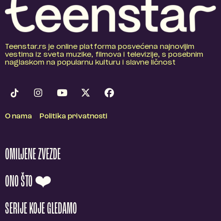
Teenstar.rs je online platforma posvećena najnovijim
vestima iz sveta muzike, filmova i televizije, s posebnim
naglaskom na popularnu kulturu i slavne ličnost
O nama
Politika privatnosti
OMILJENE ZVEZDE
ONO ŠTO ❤️
SERIJE KOJE GLEDAMO