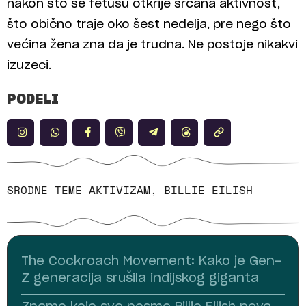
nakon što se fetusu otkrije srčana aktivnost,
što obično traje oko šest nedelja, pre nego što
većina žena zna da je trudna. Ne postoje nikakvi
izuzeci.
PODELI
SRODNE TEME
AKTIVIZAM
,
BILLIE EILISH
The Cockroach Movement: Kako je Gen-
Z generacija srušila indijskog giganta