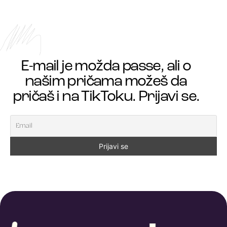
E-mail je možda passe, ali o
našim pričama možeš da
pričaš i na TikToku. Prijavi se.