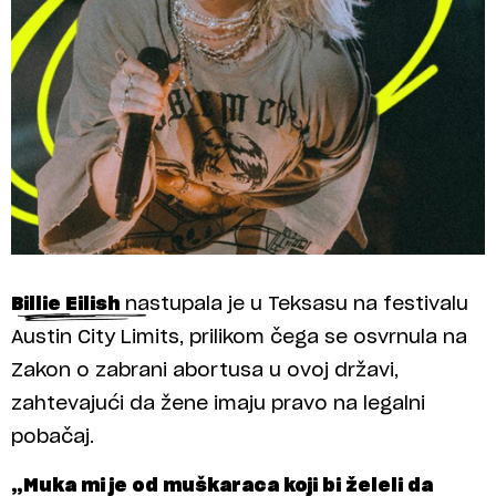
Billie Eilish
nastupala je u Teksasu na festivalu
Austin City Limits, prilikom čega se osvrnula na
Zakon o zabrani abortusa u ovoj državi,
zahtevajući da žene imaju pravo na legalni
pobačaj.
„Muka mi je od muškaraca koji bi želeli da