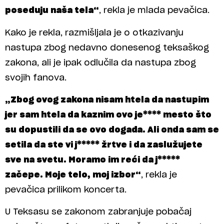
poseduju naša tela“
, rekla je mlada pevačica.
Kako je rekla, razmišljala je o otkazivanju
nastupa zbog nedavno donesenog teksaškog
zakona, ali je ipak odlučila da nastupa zbog
svojih fanova.
„Zbog ovog zakona nisam htela da nastupim
jer sam htela da kaznim ovo je**** mesto što
su dopustili da se ovo događa. Ali onda sam se
setila da ste vi j***** žrtve i da zaslužujete
sve na svetu. Moramo im reći da j*****
začepe. Moje telo, moj izbor“
, rekla je
pevačica prilikom koncerta.
U Teksasu se zakonom zabranjuje pobačaj