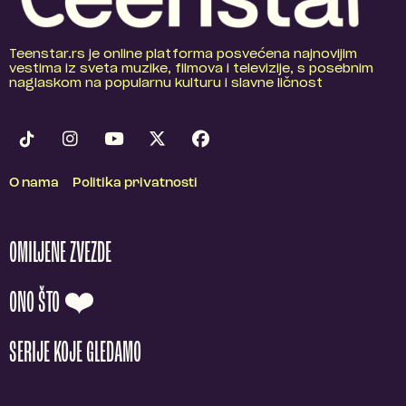
Teenstar.rs je online platforma posvećena najnovijim
vestima iz sveta muzike, filmova i televizije, s posebnim
naglaskom na popularnu kulturu i slavne ličnost
O nama
Politika privatnosti
OMILJENE ZVEZDE
ONO ŠTO ❤️
SERIJE KOJE GLEDAMO