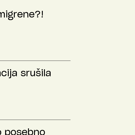
 migrene?!
ija srušila
to posebno