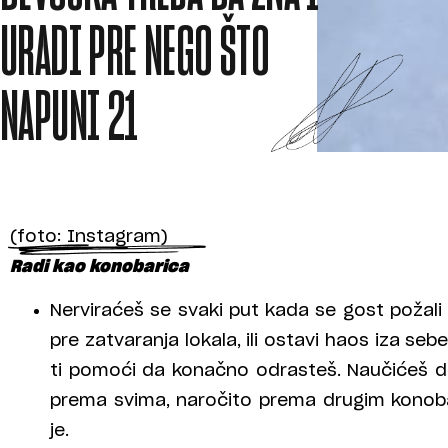
URADI PRE NEGO ŠTO
NAPUNI 21
(foto: Instagram)
Radi kao konobarica
Nerviraćeš se svaki put kada se gost požali n
pre zatvaranja lokala, ili ostavi haos iza se
ti pomoći da konačno odrasteš. Naučićeš d
prema svima, naročito prema drugim konoba
je.