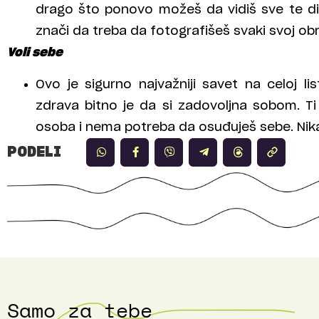
drago što ponovo možeš da vidiš sve te div
znači da treba da fotografišeš svaki svoj ob
Voli sebe
Ovo je sigurno najvažniji savet na celoj lis
zdrava bitno je da si zadovoljna sobom. Ti 
osoba i nema potreba da osuđuješ sebe. Nik
PODELI
Samo za tebe