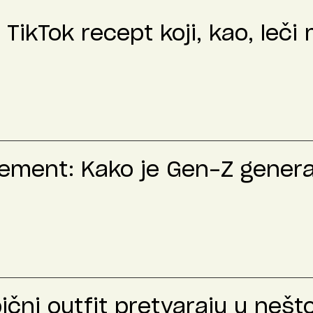
: TikTok recept koji, kao, leči
ment: Kako je Gen-Z generac
bični outfit pretvaraju u neš