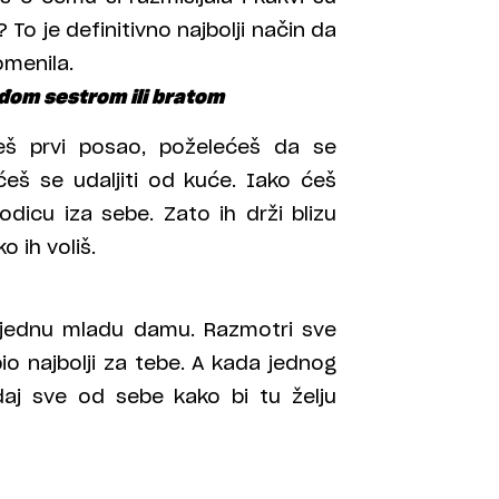
 To je definitivno najbolji način da
romenila.
đom sestrom ili bratom
eš prvi posao, poželećeš da se
eš se udaljiti od kuće. Iako ćeš
odicu iza sebe. Zato ih drži blizu
 ih voliš.
a jednu mladu damu. Razmotri sve
io najbolji za tebe. A kada jednog
daj sve od sebe kako bi tu želju