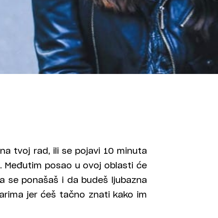
a tvoj rad, ili se pojavi 10 minuta
be. Međutim posao u ovoj oblasti će
a se ponašaš i da budeš ljubazna
rima jer ćeš tačno znati kako im