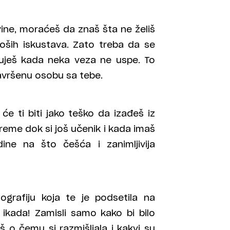
vine, moraćeš da znaš šta ne želiš
oših iskustava. Zato treba da se
uješ kada neka veza ne uspe. To
avršenu osobu sa tebe.
e ti biti jako teško da izađeš iz
vreme dok si još učenik i kada imaš
e na što češća i zanimljivija
ografiju koja te je podsetila na
 ikada! Zamisli samo kako bi bilo
 o čemu si razmišljala i kakvi su