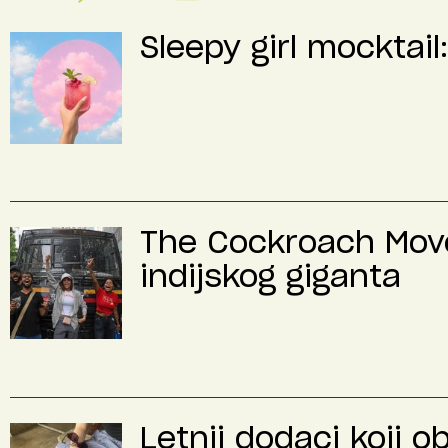
Sleepy girl mocktail
The Cockroach Move
indijskog giganta
Letnji dodaci koji o