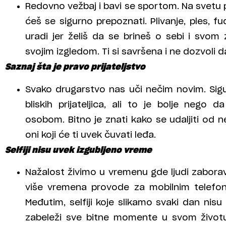
Redovno vežbaj i bavi se sportom. Na svetu p
ćeš se sigurno prepoznati. Plivanje, ples, fud
uradi jer želiš da se brineš o sebi i svom 
svojim izgledom. Ti si savršena i ne dozvoli da
Saznaj šta je pravo prijateljstvo
Svako drugarstvo nas uči nečim novim. Sigur
bliskih prijateljica, ali to je bolje neg
osobom. Bitno je znati kako se udaljiti od n
oni koji će ti uvek čuvati leđa.
Selfiji nisu uvek izgubljeno vreme
Nažalost živimo u vremenu gde ljudi zabora
više vremena provode za mobilnim telefon
Međutim, selfiji koje slikamo svaki dan nis
zabeleži sve bitne momente u svom životu