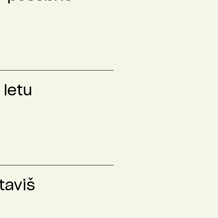
 letu
taviš