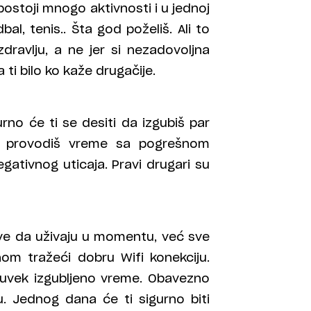
ostoji mnogo aktivnosti i u jednoj
bal, tenis.. Šta god poželiš. Ali to
zdravlju, a ne jer si nezadovoljna
 ti bilo ko kaže drugačije.
no će ti se desiti da izgubiš par
o da provodiš vreme sa pogrešnom
egativnog uticaja. Pravi drugari su
ve da uživaju u momentu, već sve
om tražeći dobru Wifi konekciju.
u uvek izgubljeno vreme. Obavezno
. Jednog dana će ti sigurno biti