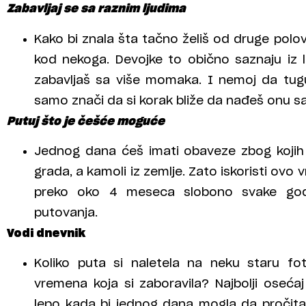
Zabavljaj se sa raznim ljudima
Kako bi znala šta tačno želiš od druge polo
kod nekoga. Devojke to obično saznaju iz l
zabavljaš sa više momaka. I nemoj da tug
samo znači da si korak bliže da nađeš onu s
Putuj što je češće moguće
Jednog dana ćeš imati obaveze zbog kojih ć
grada, a kamoli iz zemlje. Zato iskoristi ovo 
preko oko 4 meseca slobono svake godin
putovanja.
Vodi dnevnik
Koliko puta si naletela na neku staru fot
vremena koja si zaboravila? Najbolji osećaj
lepo kada bi jednog dana mogla da pročitaš