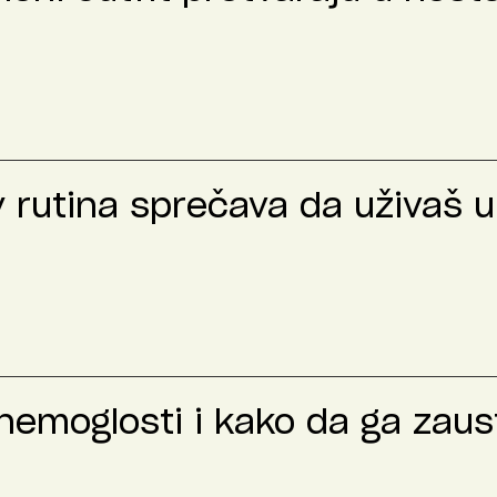
y rutina sprečava da uživaš u
nemoglosti i kako da ga zaus