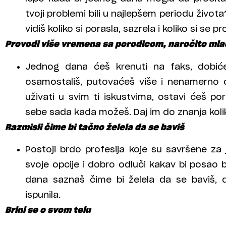
tvoji problemi bili u najlepšem periodu života?
vidiš koliko si porasla, sazrela i koliko si se p
Provodi više vremena sa porodicom, naročito mla
Jednog dana ćeš krenuti na faks, dobić
osamostališ, putovaćeš više i nenamerno ć
uživati u svim ti iskustvima, ostavi ćeš por
sebe sada kada možeš. Daj im do znanja koliko
Razmisli čime bi tačno želela da se baviš
Postoji brdo profesija koje su savršene z
svoje opcije i dobro odluči kakav bi posao b
dana saznaš čime bi želela da se baviš, 
ispunila.
Brini se o svom telu