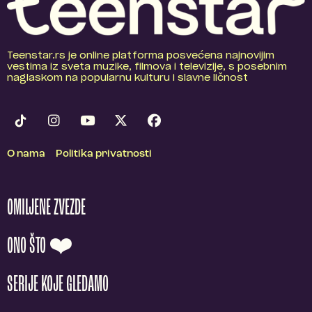
Teenstar.rs je online platforma posvećena najnovijim
vestima iz sveta muzike, filmova i televizije, s posebnim
naglaskom na popularnu kulturu i slavne ličnost
O nama
Politika privatnosti
OMILJENE ZVEZDE
ONO ŠTO ❤️
SERIJE KOJE GLEDAMO