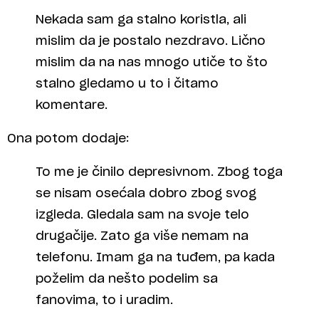
Nekada sam ga stalno koristla, ali
mislim da je postalo nezdravo. Lično
mislim da na nas mnogo utiče to što
stalno gledamo u to i čitamo
komentare.
Ona potom dodaje:
To me je činilo depresivnom. Zbog toga
se nisam osećala dobro zbog svog
izgleda. Gledala sam na svoje telo
drugačije. Zato ga više nemam na
telefonu. Imam ga na tuđem, pa kada
poželim da nešto podelim sa
fanovima, to i uradim.