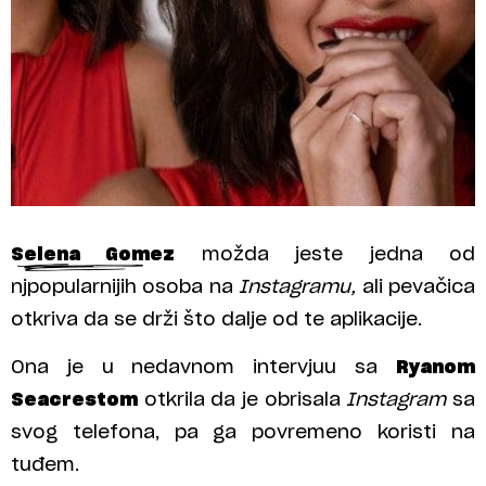
Selena Gomez
možda jeste jedna od
njpopularnijih osoba na
Instagramu,
ali pevačica
otkriva da se drži što dalje od te aplikacije.
Ona je u nedavnom intervjuu sa
Ryanom
Seacrestom
otkrila da je obrisala
Instagram
sa
svog telefona, pa ga povremeno koristi na
tuđem.