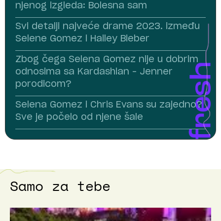
njenog izgleda: Bolesna sam
Svi detalji najveće drame 2023. između
Selene Gomez i Hailey Bieber
Zbog čega Selena Gomez nije u dobrim
odnosima sa Kardashian – Jenner
porodicom?
Selena Gomez i Chris Evans su zajedno?
Sve je počelo od njene šale
Samo za tebe