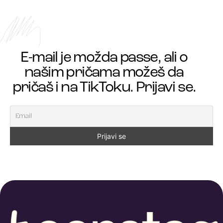
E-mail je možda passe, ali o
našim pričama možeš da
pričaš i na TikToku. Prijavi se.