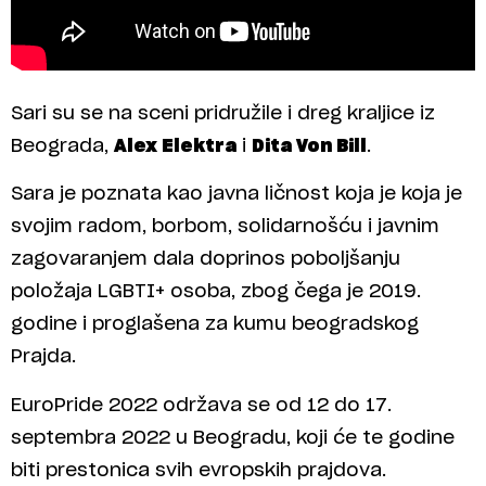
Sari su se na sceni pridružile i dreg kraljice iz
Beograda,
Alex Elektra
i
Dita Von Bill
.
Sara je poznata kao javna ličnost koja je koja je
svojim radom, borbom, solidarnošću i javnim
zagovaranjem dala doprinos poboljšanju
položaja LGBTI+ osoba, zbog čega je 2019.
godine i proglašena za kumu beogradskog
Prajda.
EuroPride 2022 održava se od 12 do 17.
septembra 2022 u Beogradu, koji će te godine
biti prestonica svih evropskih prajdova.