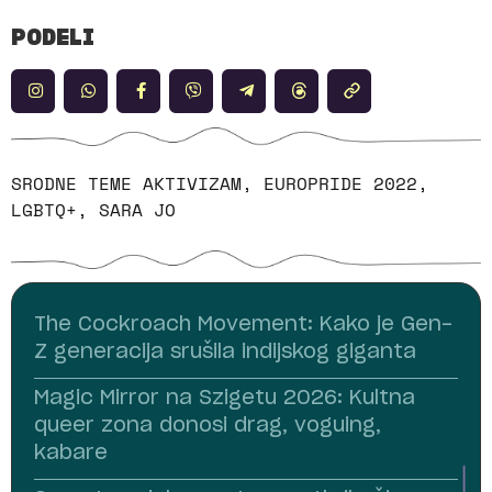
PODELI
SRODNE TEME
AKTIVIZAM
,
EUROPRIDE 2022
,
LGBTQ+
,
SARA JO
The Cockroach Movement: Kako je Gen-
Z generacija srušila indijskog giganta
Magic Mirror na Szigetu 2026: Kultna
queer zona donosi drag, voguing,
kabare