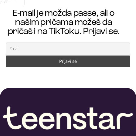
E-mail je možda passe, ali o
našim pričama možeš da
pričaš i na TikToku. Prijavi se.