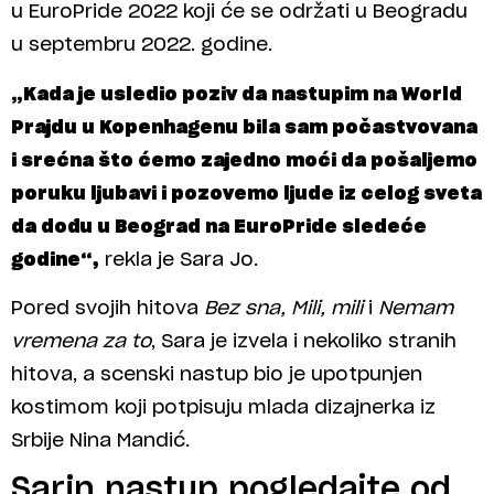
u EuroPride 2022 koji će se održati u Beogradu
u septembru 2022. godine.
„Kada je usledio poziv da nastupim na World
Prajdu u Kopenhagenu bila sam počastvovana
i srećna što ćemo zajedno moći da pošaljemo
poruku ljubavi i pozovemo ljude iz celog sveta
da dođu u Beograd na EuroPride sledeće
godine“,
rekla je Sara Jo.
Pored svojih hitova
Bez sna, Mili, mili
i
Nemam
vremena za to
, Sara je izvela i nekoliko stranih
hitova, a scenski nastup bio je upotpunjen
kostimom koji potpisuju mlada dizajnerka iz
Srbije Nina Mandić.
Sarin nastup pogledajte od