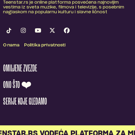
Teenstar.rs je online platforma posvećena najnovijim
vestima iz sveta muzike, filmova i televizije, s posebnim
naglaskom na popularnu kulturu i slavne ličnost
O nama
Politika privatnosti
OMILJENE ZVEZDE
ONO ŠTO ❤️
SERIJE KOJE GLEDAMO
STAR.RS VODEĆA PLATFORMA ZA MLA