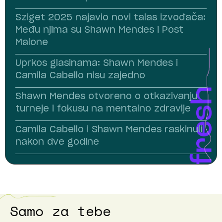
Sziget 2025 najavio novi talas izvođača:
Među njima su Shawn Mendes i Post
Malone
Uprkos glasinama: Shawn Mendes i
Camila Cabello nisu zajedno
Shawn Mendes otvoreno o otkazivanju
turneje i fokusu na mentalno zdravlje
Camila Cabello i Shawn Mendes raskinuli
nakon dve godine
Samo za tebe