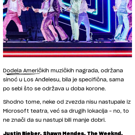
Dodela Američkih muzičkih nagrada, održana
sinoć u Los Anđelesu, bila je specifična, sama
po sebi što se održava u doba korone.
Shodno tome, neke od zvezda nisu nastupale iz
Microsoft teatra, već sa drugih lokacija – no, to
ne znači da su nastupi bili manje dobri.
Justin Bieber, Shawn Mendes, The Weeknd,