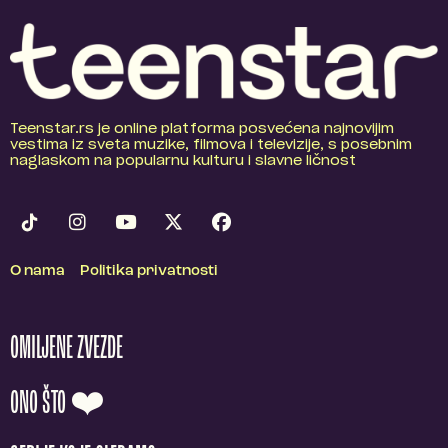
Teenstar.rs je online platforma posvećena najnovijim
vestima iz sveta muzike, filmova i televizije, s posebnim
naglaskom na popularnu kulturu i slavne ličnost
O nama
Politika privatnosti
OMILJENE ZVEZDE
ONO ŠTO ❤️