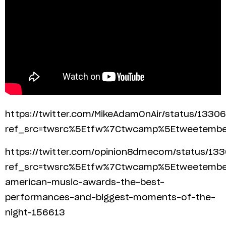
https://twitter.com/MikeAdamOnAir/status/13
ref_src=twsrc%5Etfw%7Ctwcamp%5Etweetemb
https://twitter.com/opinion8dmecom/status/1
ref_src=twsrc%5Etfw%7Ctwcamp%5Etweetembe
american-music-awards-the-best-
performances-and-biggest-moments-of-the-
night-156613