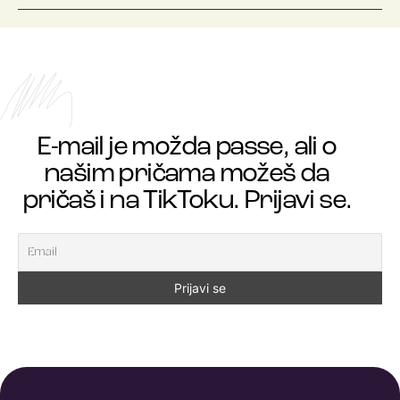
E-mail je možda passe, ali o
našim pričama možeš da
pričaš i na TikToku. Prijavi se.