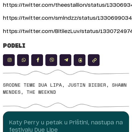
https://twitter.com/theestallion/status/13306
https://twitter.com/smlndzz/status/13306990
https://twitter.com/BitiiezLuv/status/13307249
PODELI
SRODNE TEME
DUA LIPA
,
JUSTIN BIEBER
,
SHAWN
MENDES
,
THE WEEKND
Katy Perry u petak u Prištini, nastupa na
festivalu Due Lipe