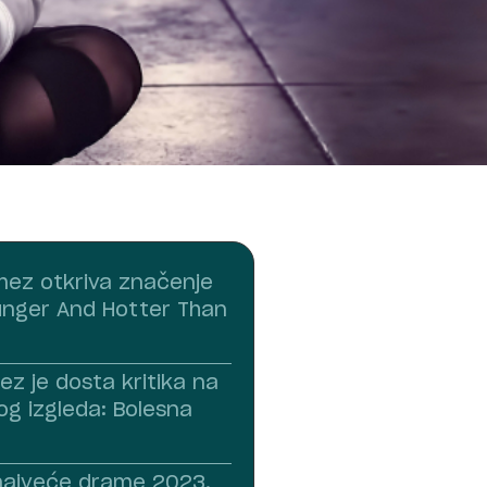
ez otkriva značenje
nger And Hotter Than
ez je dosta kritika na
og izgleda: Bolesna
i najveće drame 2023.