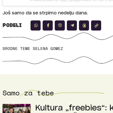
Još samo da se strpimo nedelju dana.
PODELI
SRODNE TEME
SELENA GOMEZ
Samo za tebe
Kultura „freebies“: 