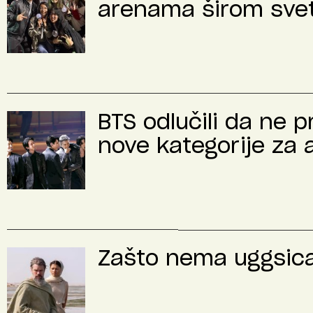
arenama širom sve
BTS odlučili da ne 
nove kategorije za 
Zašto nema uggsica 