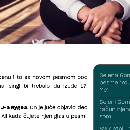
Selena Gom
cenu i to sa novom pesmom pod
pesme ‘You
a, singl bi trebalo da izeđe 17.
Me’
Seleni Gom
J-a Kygoa
. On je juče objavio deo
račun njen
 Ali kada čujete njen glas u pesmi,
sam
Svi detalj