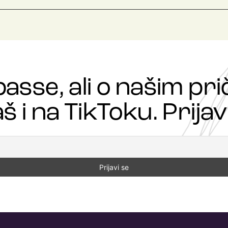
passe, ali o našim p
š i na TikToku. Prijavi