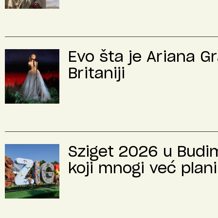
Evo šta je Ariana G
Britaniji
Sziget 2026 u Budimp
koji mnogi već plani