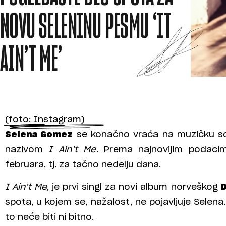
NOVU SELENINU PESMU ‘IT
AIN’T ME’
(foto: Instagram)
Selena Gomez
se konačno vraća na muzičku s
nazivom
I Ain’t Me
. Prema najnovijim podacim
februara, tj. za tačno nedelju dana.
I Ain’t Me
, je prvi singl za novi album norveškog
D
spota, u kojem se, nažalost, ne pojavljuje Selena.
to neće biti ni bitno.