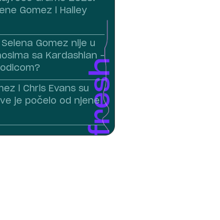
ene Gomez i Hailey
Selena Gomez nije u
osima sa Kardashian –
rodicom?
ez i Chris Evans su
ve je počelo od njene