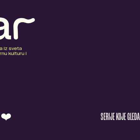
a iz sveta
nu kulturu i
O ❤️
SERIJE KOJE GLED