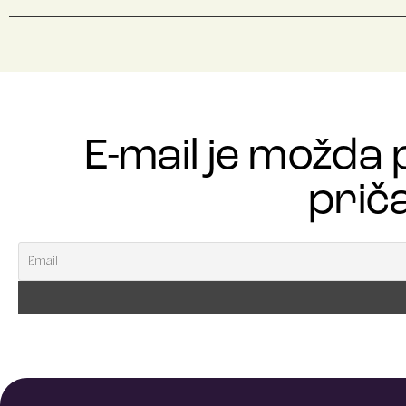
E-mail je možda 
priča