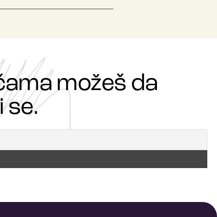
ričama možeš da
 se.