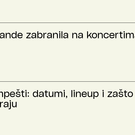
rande zabranila na koncertima
ešti: datumi, lineup i zašto 
raju