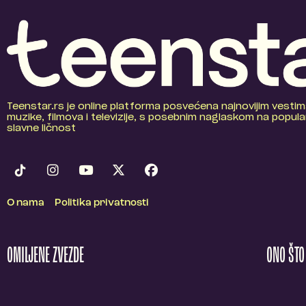
Teenstar.rs je online platforma posvećena najnovijim vestim
muzike, filmova i televizije, s posebnim naglaskom na popular
slavne ličnost
O nama
Politika privatnosti
OMILJENE ZVEZDE
ONO ŠT