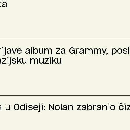
ta
prijave album za Grammy, pos
azijsku muziku
u Odiseji: Nolan zabranio č