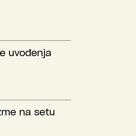
le uvođenja
izme na setu