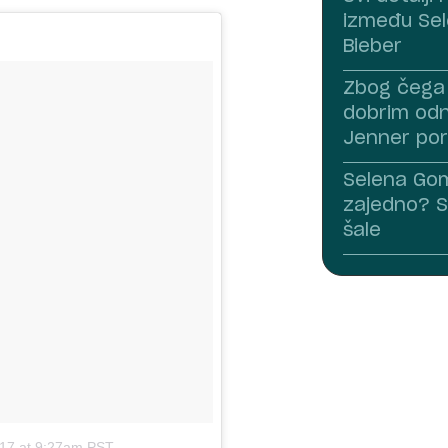
između Sel
Bieber
Zbog čega 
dobrim odn
Jenner po
Selena Gom
zajedno? S
šale
017 at 9:27am PST