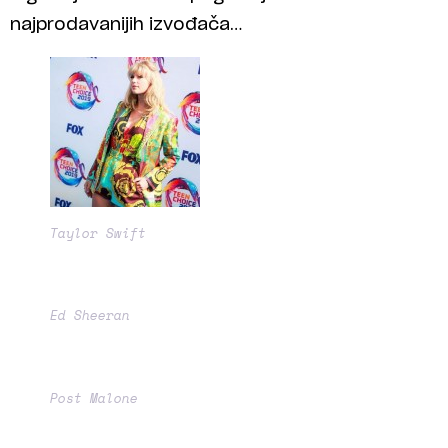
najprodavanijih izvođača…
Taylor Swift
Ed Sheeran
Post Malone