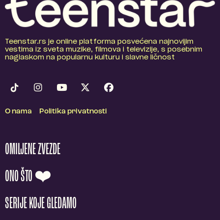
Teenstar.rs je online platforma posvećena najnovijim
vestima iz sveta muzike, filmova i televizije, s posebnim
naglaskom na popularnu kulturu i slavne ličnost
O nama
Politika privatnosti
OMILJENE ZVEZDE
ONO ŠTO ❤️
SERIJE KOJE GLEDAMO