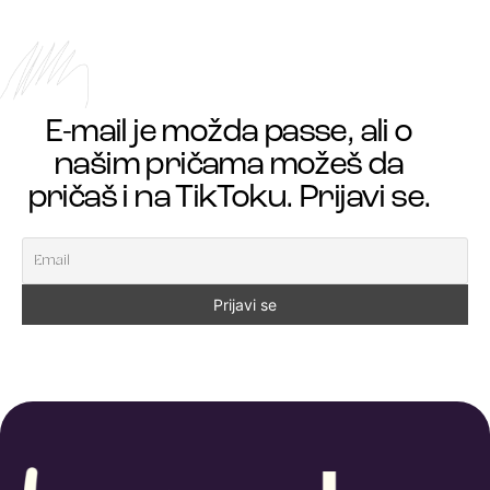
E-mail je možda passe, ali o
našim pričama možeš da
pričaš i na TikToku. Prijavi se.