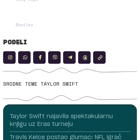
Beatles
PODELI
SRODNE TEME
TAYLOR SWIFT
Taylor Swift najavila spektakularnu
knjigu uz Eras turneju
Travis Kelce postao glumac: NFL igrač