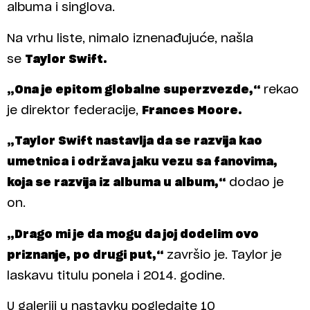
albuma i singlova.
Na vrhu liste, nimalo iznenađujuće, našla
se
Taylor Swift.
„Ona je epitom globalne superzvezde,“
rekao
je direktor federacije,
Frances Moore.
„Taylor Swift nastavlja da se razvija kao
umetnica i održava jaku vezu sa fanovima,
koja se razvija iz albuma u album,“
dodao je
on.
„Drago mi je da mogu da joj dodelim ovo
priznanje, po drugi put,“
završio je. Taylor je
laskavu titulu ponela i 2014. godine.
U galeriji u nastavku pogledajte 10