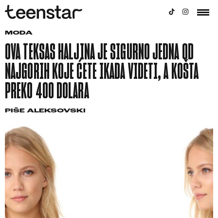
MODA
OVA TEKSAS HALJINA JE SIGURNO JEDNA OD
NAJGORIH KOJE ĆETE IKADA VIDETI, A KOŠTA
PREKO 400 DOLARA
PIŠE
ALEKSOVSKI