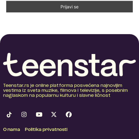
Teenstar.rs je online platforma posvećena najnovijim
vestima iz sveta muzike, filmova i televizije, s posebnim
naglaskom na popularnu kulturu i slavne ličnost
O nama
Politika privatnosti