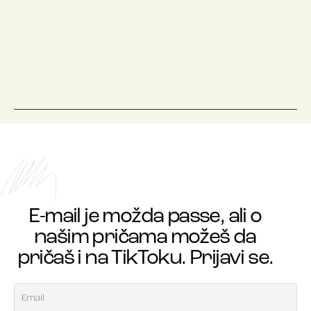
E-mail je možda passe, ali o
našim pričama možeš da
pričaš i na TikToku. Prijavi se.