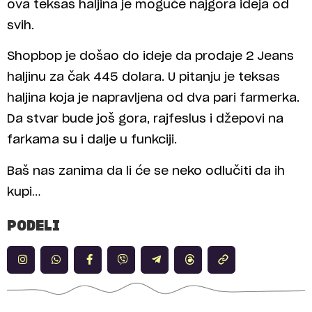
ova teksas haljina je moguće najgora ideja od
svih.
Shopbop je došao do ideje da prodaje 2 Jeans
haljinu za čak 445 dolara. U pitanju je teksas
haljina koja je napravljena od dva pari farmerka.
Da stvar bude još gora, rajfeslus i džepovi na
farkama su i dalje u funkciji.
Baš nas zanima da li će se neko odlučiti da ih
kupi…
PODELI