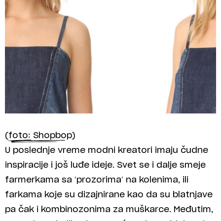
(foto: Shopbop)
U poslednje vreme modni kreatori imaju čudne
inspiracije i još luđe ideje. Svet se i dalje smeje
farmerkama sa ‘prozorima’ na kolenima, ili
farkama koje su dizajnirane kao da su blatnjave
pa čak i kombinozonima za muškarce. Međutim,