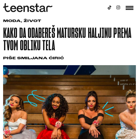
MODA
,
ŽIVOT
KAKO DA ODABEREŠ MATURSKU HALJINU PREMA
TVOM OBLIKU TELA
PIŠE
SMILJANA ĆIRIĆ