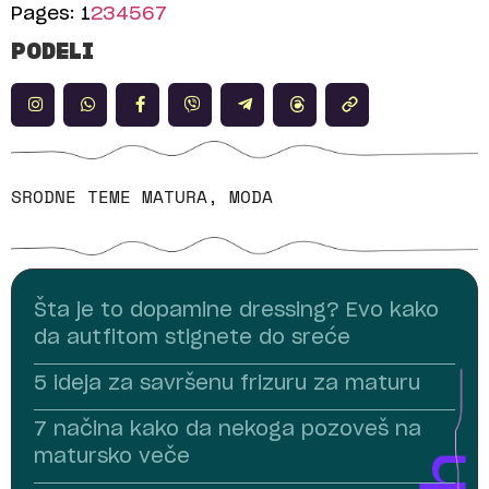
Pages:
1
2
3
4
5
6
7
PODELI
SRODNE TEME
MATURA
,
MODA
Šta je to dopamine dressing? Evo kako
da autfitom stignete do sreće
5 ideja za savršenu frizuru za maturu
7 načina kako da nekoga pozoveš na
matursko veče