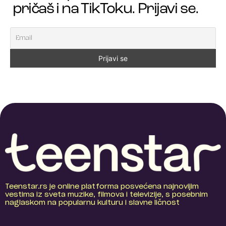
pričaš i na TikToku. Prijavi se.
Teenstar.rs je online platforma posvećena najnovijim
vestima iz sveta muzike, filmova i televizije, s posebnim
naglaskom na popularnu kulturu i slavne ličnost