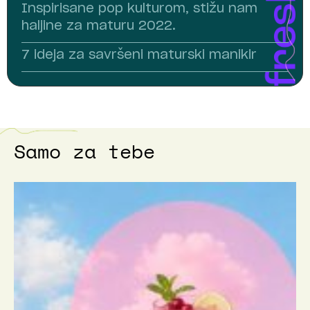
Inspirisane pop kulturom, stižu nam
haljine za maturu 2022.
7 ideja za savršeni maturski manikir
Samo za tebe