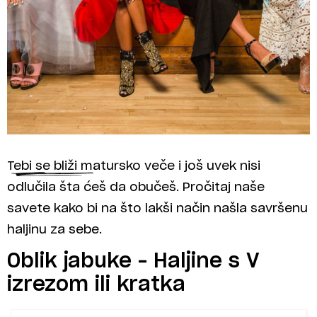
Tebi se bliži matursko veče i još uvek nisi
odlučila šta ćeš da obučeš. Pročitaj naše
savete kako bi na što lakši način našla savršenu
haljinu za sebe.
Oblik jabuke – Haljine s V
izrezom ili kratka