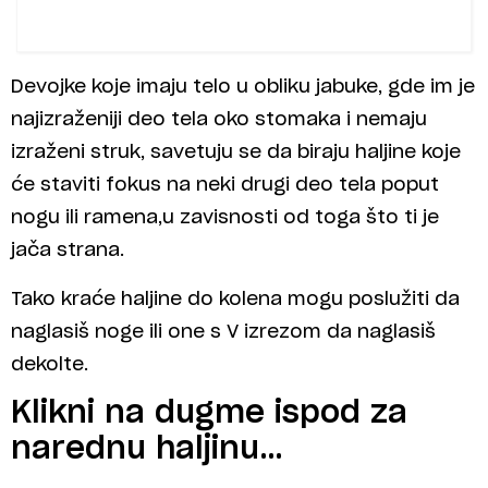
Devojke koje imaju telo u obliku jabuke, gde im je
najizraženiji deo tela oko stomaka i nemaju
izraženi struk, savetuju se da biraju haljine koje
će staviti fokus na neki drugi deo tela poput
nogu ili ramena,u zavisnosti od toga što ti je
jača strana.
Tako kraće haljine do kolena mogu poslužiti da
naglasiš noge ili one s V izrezom da naglasiš
dekolte.
Klikni na dugme ispod za
narednu haljinu…