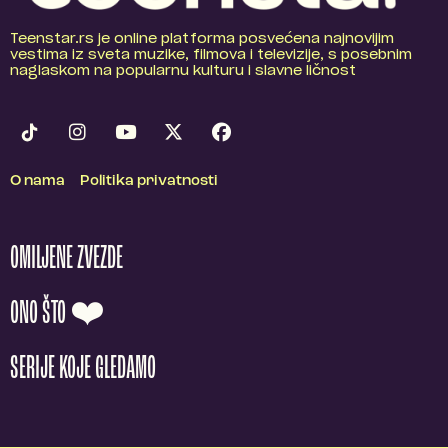
Teenstar.rs je online platforma posvećena najnovijim
vestima iz sveta muzike, filmova i televizije, s posebnim
naglaskom na popularnu kulturu i slavne ličnost
O nama
Politika privatnosti
OMILJENE ZVEZDE
ONO ŠTO ❤️
SERIJE KOJE GLEDAMO