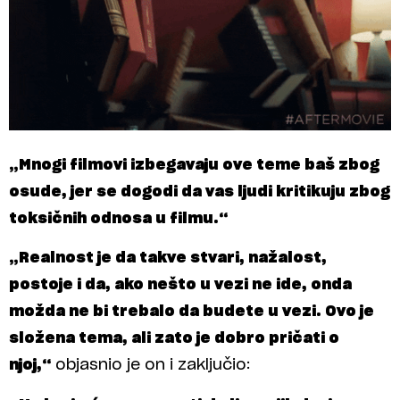
„Mnogi filmovi izbegavaju ove teme baš zbog
osude, jer se dogodi da vas ljudi kritikuju zbog
toksičnih odnosa u filmu.“
„Realnost je da takve stvari, nažalost,
postoje i da, ako nešto u vezi ne ide, onda
možda ne bi trebalo da budete u vezi. Ovo je
složena tema, ali zato je dobro pričati o
njoj,“
objasnio je on i zaključio: