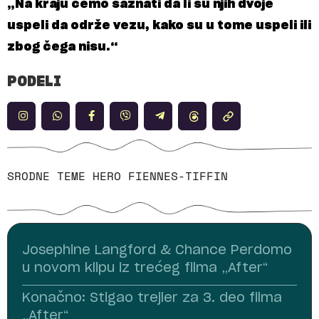
„Na kraju ćemo saznati da li su njih dvoje
uspeli da održe vezu, kako su u tome uspeli ili
zbog čega nisu.“
PODELI
SRODNE TEME
HERO FIENNES-TIFFIN
Josephine Langford & Chance Perdomo
u novom klipu iz trećeg filma „After“
Konačno: Stigao trejler za 3. deo filma
„After“