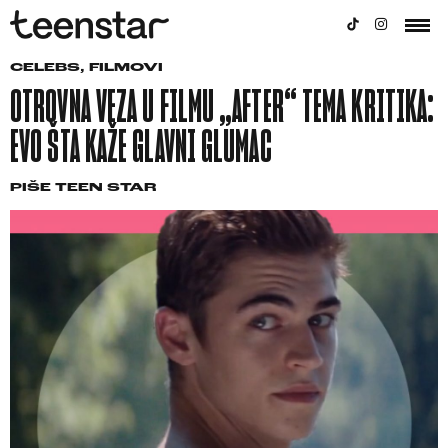
CELEBS
,
FILMOVI
OTROVNA VEZA U FILMU „AFTER“ TEMA KRITIKA:
EVO ŠTA KAŽE GLAVNI GLUMAC
PIŠE
TEEN STAR