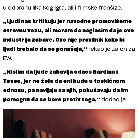
u odbranu lika kog igra, ali i filmske franšize.
„Ljudi nas kritikuju jer navodno promovišemo
otrovnu vezu, ali moram da naglasim da je ovo
industrija zabave. Ovo nije pravilnik kako bi
ljudi trebalo da se ponašaju,“
rekao je za on za
EW.
„Mislim da ljude zabavlja odnos Hardina i
Tesse, jer ne žele da oni budu u toskičnom
odnosu, pa navijaju za njih, pokušavaju da im
pomognu da se bore protiv toga,“
dodao je.