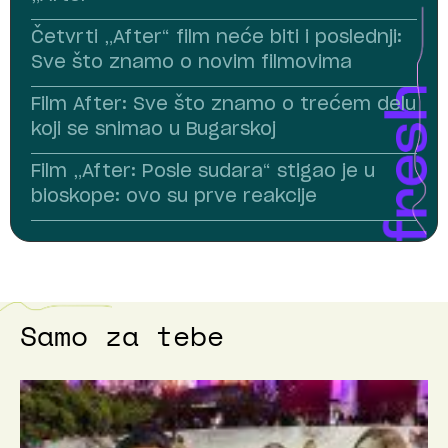
Četvrti „After“ film neće biti i poslednji:
Sve što znamo o novim filmovima
Film After: Sve što znamo o trećem delu
koji se snimao u Bugarskoj
Film „After: Posle sudara“ stigao je u
bioskope: ovo su prve reakcije
Samo za tebe