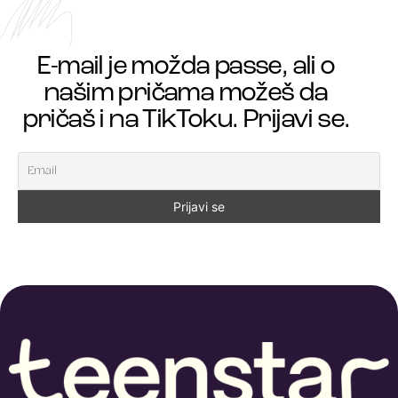
E-mail je možda passe, ali o
našim pričama možeš da
pričaš i na TikToku. Prijavi se.