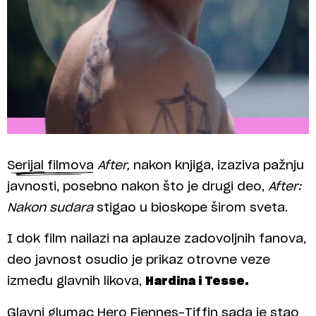
Serijal filmova
After,
nakon knjiga, izaziva pažnju
javnosti, posebno nakon što je drugi deo,
After:
Nakon sudara
stigao u bioskope širom sveta.
I dok film nailazi na aplauze zadovoljnih fanova,
deo javnost osudio je prikaz otrovne veze
između glavnih likova,
Hardina i Tesse.
Glavni glumac Hero Fiennes-Tiffin sada je stao